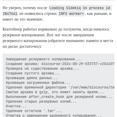
Не уверен, почему после
Loading Sidekiq in process id 
2847461
не появились строки
INFO worker=
, как раньше, и
имеет ли это значение.
Контейнер работал нормально до полуночи, когда началось
резервное копирование. Вот лог после завершения
резервного копирования (обратите внимание: памяти и места
на диске достаточно):
Завершение резервного копирования...

Создание архива: discourse-2024-08-29-033737-v20240731
Проверка на существование архива...

Создание пустого архива...

Архивация дампа данных...

Архивация загруженных файлов...

Удаление временной директории '/var/www/discourse/tmp
Сжатие архива в gzip, это может занять время...

Выполнение after_create_hook для резервной копии...

Удаление старых резервных копий...

Очистка...

Удаление остатков '.tar'...

Отметка о завершении резервного копирования...
