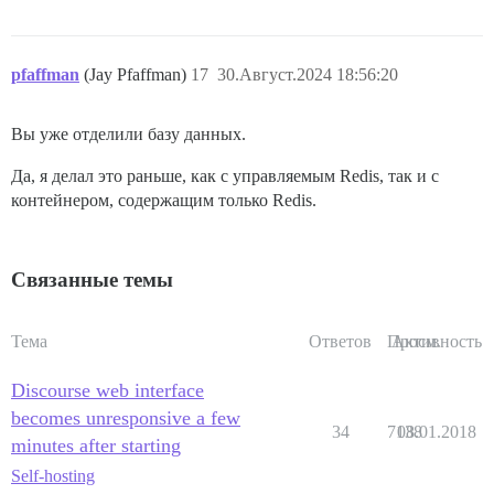
pfaffman
(Jay Pfaffman)
17
30.Август.2024 18:56:20
Вы уже отделили базу данных.
Да, я делал это раньше, как с управляемым Redis, так и с
контейнером, содержащим только Redis.
Связанные темы
Тема
Ответов
Просм.
Активность
Discourse web interface
becomes unresponsive a few
34
7138
08.01.2018
minutes after starting
Self-hosting