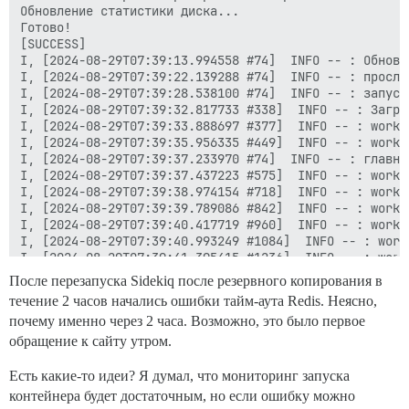
Обновление статистики диска...

Готово!

[SUCCESS]

I, [2024-08-29T07:39:13.994558 #74]  INFO -- : Обновле
I, [2024-08-29T07:39:22.139288 #74]  INFO -- : прослу
I, [2024-08-29T07:39:28.538100 #74]  INFO -- : запуск
I, [2024-08-29T07:39:32.817733 #338]  INFO -- : Загру
I, [2024-08-29T07:39:33.888697 #377]  INFO -- : worker
I, [2024-08-29T07:39:35.956335 #449]  INFO -- : worker
I, [2024-08-29T07:39:37.233970 #74]  INFO -- : главный
I, [2024-08-29T07:39:37.437223 #575]  INFO -- : worker
I, [2024-08-29T07:39:38.974154 #718]  INFO -- : worker
I, [2024-08-29T07:39:39.789086 #842]  INFO -- : worker
I, [2024-08-29T07:39:40.417719 #960]  INFO -- : worker
I, [2024-08-29T07:39:40.993249 #1084]  INFO -- : worke
I, [2024-08-29T07:39:41.395415 #1236]  INFO -- : worke
I, [2024-08-29T07:43:38.285891 #74]  INFO -- : главны
После перезапуска Sidekiq после резервного копирования в
I, [2024-08-29T07:43:38.288650 #2790085]  INFO -- : S
течение 2 часов начались ошибки тайм-аута Redis. Неясно,
I, [2024-08-29T07:43:38.658839 #454]  INFO -- : worke
почему именно через 2 часа. Возможно, это было первое
I, [2024-08-29T07:43:53.315240 #845]  INFO -- : worke
I, [2024-08-29T07:43:53.315258 #1121415]  INFO -- : w
обращение к сайту утром.
I, [2024-08-29T07:43:53.318146 #720]  INFO -- : worke
I, [2024-08-29T07:43:53.318152 #1256]  INFO -- : work
Есть какие-то идеи? Я думал, что мониторинг запуска
I, [2024-08-29T07:43:53.319042 #586]  INFO -- : worke
контейнера будет достаточным, но если ошибку можно
I, [2024-08-29T07:43:53.322139 #960]  INFO -- : worke