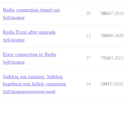
Redis connection timed out
29
9862
02.07.2018
Self-hosting
Redis Error after upgrade
13
1769
03.06.2020
Self-hosting
Error connecting to Redis
17
7154
21.03.2023
Self-hosting
Sidekiq not running. Sidekiq
heartbeat test failed, restarting
14
2991
11.05.2020
Self-hosting
unsupported-install