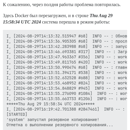
К сожалению, через полдня работы проблема повторилась.
Здесь Docker был перезагружен, и в строке
Thu Aug 29
15:58:34 UTC 2024
система перешла в режим работы:
I, [2024-08-29T14:13:32.515947 #68]  INFO -- : Обновле
I, [2024-08-29T14:13:36.905305 #68]  INFO -- : прослу
I, [2024-08-29T14:13:42.283988 #68]  INFO -- : запуск
I, [2024-08-29T14:13:46.693381 #317]  INFO -- : Загру
I, [2024-08-29T14:13:47.963367 #356]  INFO -- : worker
I, [2024-08-29T14:13:49.811765 #420]  INFO -- : worker
I, [2024-08-29T14:13:50.990474 #68]  INFO -- : главный
I, [2024-08-29T14:13:51.394171 #538]  INFO -- : worker
I, [2024-08-29T14:13:52.632528 #688]  INFO -- : worker
I, [2024-08-29T14:13:53.468952 #824]  INFO -- : worker
I, [2024-08-29T14:13:54.848829 #945]  INFO -- : worker
I, [2024-08-29T14:13:55.276090 #1084]  INFO -- : worke
I, [2024-08-29T14:13:55.663733 #1206]  INFO -- : worke
*****Thu Aug 29 15:58:34 UTC 2024*****

I, [2024-08-29T16:19:42.701388 #2847461]  INFO -- : З
[STARTED]

'system' запустил резервное копирование!
