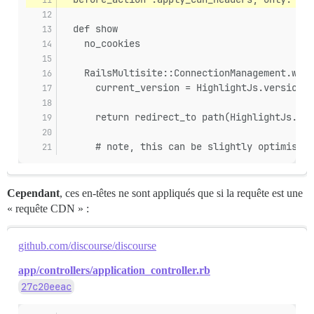
  def show
    no_cookies
    RailsMultisite::ConnectionManagement.with
      current_version = HighlightJs.version(
      return redirect_to path(HighlightJs.pat
      # note, this can be slightly optimised 
Cependant
, ces en-têtes ne sont appliqués que si la requête est une
« requête CDN » :
github.com/discourse/discourse
app/controllers/application_controller.rb
27c20eeac