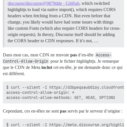
discourse/discourse@0878dde · GitHub
, which switched
highlightjs to load via native import(), which requires CORS
headers when fetching from a CDN. But even before that
change, you likely would have had some issues with things
like custom Fonts (which also require CORS headers for cross-
origin requests). In theory, Discourse itself should be adding
the CORS header to CDN responses. If it’s not, …
Dans mon cas, mon CDN ne renvoie
pas
d’en-tête
Access-
Control-Allow-Origin
pour le fichier highlightjs. Je remarque
que le CDN de Meta
inclut
cet en-tête, je me demande donc ce qui
est différent.
$ curl --silent -I https://d3bpeqsaub0i6y.cloudfront.
access-control-allow-origin: *

Cependant, ces en-têtes ne sont
pas
servis par le serveur d’origine :
$ curl --silent -I https://meta.discourse.org/highlig