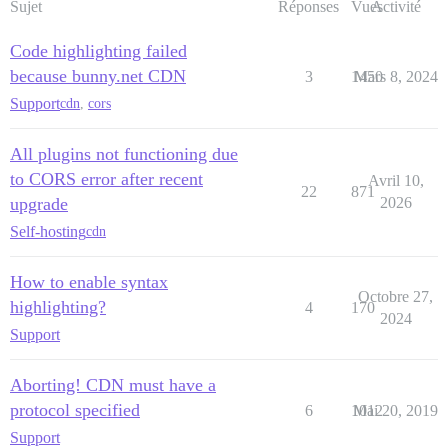
Sujet
Réponses
Vues
Activité
Code highlighting failed
because bunny.net CDN
3
1450
Mars 8, 2024
Support
cdn
,
cors
All plugins not functioning due
to CORS error after recent
Avril 10,
22
871
upgrade
2026
Self-hosting
cdn
How to enable syntax
Octobre 27,
highlighting?
4
170
2024
Support
Aborting! CDN must have a
protocol specified
6
1012
Mai 20, 2019
Support