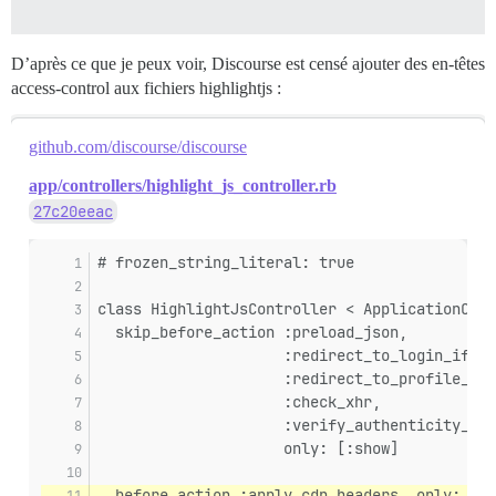
D’après ce que je peux voir, Discourse est censé ajouter des en-têtes
access-control aux fichiers highlightjs :
github.com/discourse/discourse
app/controllers/highlight_js_controller.rb
27c20eeac
# frozen_string_literal: true
class HighlightJsController < ApplicationCont
  skip_before_action :preload_json,
                     :redirect_to_login_if_re
                     :redirect_to_profile_if_
                     :check_xhr,
                     :verify_authenticity_tok
                     only: [:show]
  before_action :apply_cdn_headers, only: [:s