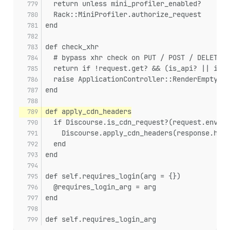
  return unless mini_profiler_enabled?
  Rack::MiniProfiler.authorize_request
end
def check_xhr
  # bypass xhr check on PUT / POST / DELETE p
  return if !request.get? && (is_api? || is_u
  raise ApplicationController::RenderEmpty.ne
end
def apply_cdn_headers
  if Discourse.is_cdn_request?(request.env, r
    Discourse.apply_cdn_headers(response.head
  end
end
def self.requires_login(arg = {})
  @requires_login_arg = arg
end
def self.requires_login_arg