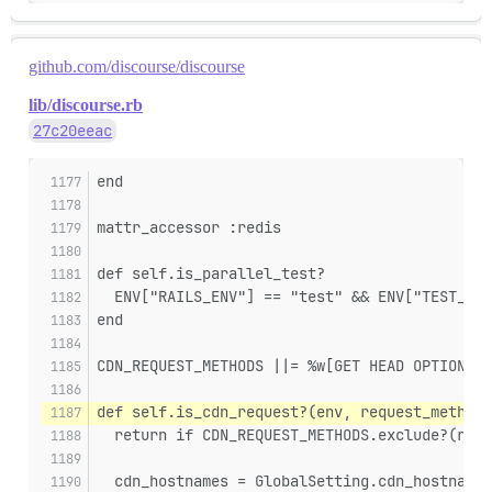
github.com/discourse/discourse
lib/discourse.rb
27c20eeac
end
mattr_accessor :redis
def self.is_parallel_test?
  ENV["RAILS_ENV"] == "test" && ENV["TEST_ENV
end
CDN_REQUEST_METHODS ||= %w[GET HEAD OPTIONS]
def self.is_cdn_request?(env, request_method)
  return if CDN_REQUEST_METHODS.exclude?(requ
  cdn_hostnames = GlobalSetting.cdn_hostnames