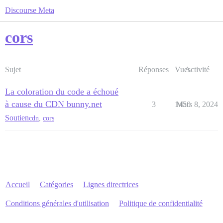
Discourse Meta
cors
Sujet
Réponses
Vues
Activité
La coloration du code a échoué
à cause du CDN bunny.net
3
1450
Mars 8, 2024
Soutien
cdn
,
cors
Accueil
Catégories
Lignes directrices
Conditions générales d'utilisation
Politique de confidentialité