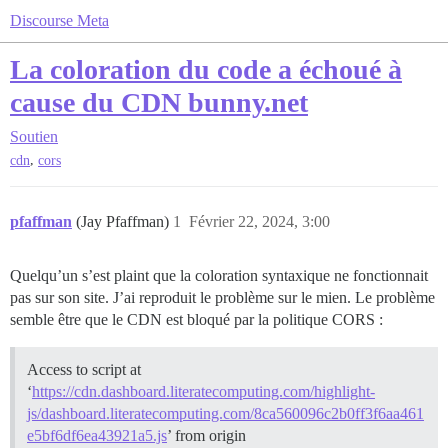
Discourse Meta
La coloration du code a échoué à
cause du CDN bunny.net
Soutien
,
cdn
cors
pfaffman
(Jay Pfaffman)
1
Février 22, 2024, 3:00
Quelqu’un s’est plaint que la coloration syntaxique ne fonctionnait
pas sur son site. J’ai reproduit le problème sur le mien. Le problème
semble être que le CDN est bloqué par la politique CORS :
Access to script at
‘
https://cdn.dashboard.literatecomputing.com/highlight-
js/dashboard.literatecomputing.com/8ca560096c2b0ff3f6aa461
e5bf6df6ea43921a5.js
’ from origin