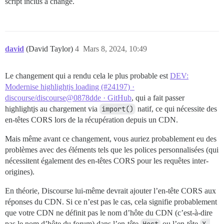
script inclus a changé.
david
(David Taylor)
4
Mars 8, 2024, 10:49
Le changement qui a rendu cela le plus probable est
DEV:
Modernise highlightjs loading (#24197) ·
discourse/discourse@0878dde · GitHub
, qui a fait passer
highlightjs au chargement via
import()
natif, ce qui nécessite des
en-têtes CORS lors de la récupération depuis un CDN.
Mais même avant ce changement, vous auriez probablement eu des
problèmes avec des éléments tels que les polices personnalisées (qui
nécessitent également des en-têtes CORS pour les requêtes inter-
origines).
En théorie, Discourse lui-même devrait ajouter l’en-tête CORS aux
réponses du CDN. Si ce n’est pas le cas, cela signifie probablement
que votre CDN ne définit pas le nom d’hôte du CDN (c’est-à-dire
pas le nom d’hôte du forum) dans l’en-tête
ou l’en-tête