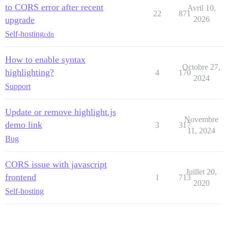
to CORS error after recent
Avril 10,
22
871
upgrade
2026
Self-hosting
cdn
How to enable syntax
Octobre 27,
highlighting?
4
170
2024
Support
Update or remove highlight.js
Novembre
demo link
3
317
11, 2024
Bug
CORS issue with javascript
Juillet 20,
frontend
1
713
2020
Self-hosting