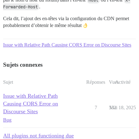
Host
X-
Forwarded-Host
.
Cela dit, l’ajout des en-têtes via la configuration du CDN permet
probablement d’obtenir le même résultat
Issue with Relative Path Causing CORS Error on Discourse Sites
Sujets connexes
Sujet
Réponses
Vues
Activité
Issue with Relative Path
Causing CORS Error on
7
532
Mai 18, 2025
Discourse Sites
Bug
All plugins not functioning due