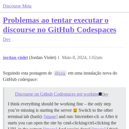
Discourse Meta
Problemas ao tentar executar o
discourse no GitHub Codespaces
Dev
jordan-violet
(Jordan Violet)
1
Maio 8, 2024, 1:02am
Seguindo esta postagem de
em uma instalação nova do
@cvx
GitHub codespace:
Discourse on Github Codespaces not working
Dev
I think everything should be working fine – the only step
you’re missing is starting the server
Switch to the other
terminal tab (bash):
[image]
and run: bin/ember-cli -u After it
starts you can open the site by cmd-clicking/ctrl-clicking the