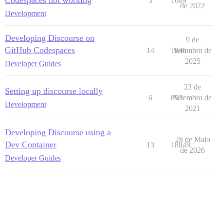
3
1009
de 2022
Development
Developing Discourse on
9 de
GitHub Codespaces
14
1846
Setembro de
2025
Developer Guides
23 de
Setting up discourse locally
6
897
Setembro de
Development
2021
Developing Discourse using a
28 de Maio
Dev Container
13
18849
de 2026
Developer Guides