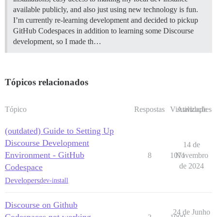
available publicly, and also just using new technology is fun.
I’m currently re-learning development and decided to pickup
GitHub Codespaces in addition to learning some Discourse
development, so I made th…
Tópicos relacionados
Tópico
Respostas
Visualizações
Atividade
(outdated) Guide to Setting Up
Discourse Development
14 de
Environment - GitHub
8
1071
Novembro
de 2024
Codespace
Developers
dev-install
Discourse on Github
24 de Junho
Codespaces not working