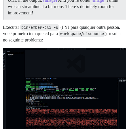
URL in the output:
[image]
And you’re done!
[image]
I think
we can streamline it a bit more. There’s definitely room for
improvement!
Executar
bin/ember-cli -u
(FYI para qualquer outra pessoa,
você primeiro tem que cd para
workspace/discourse
), resulta
no seguinte problema: