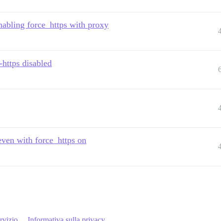
nabling force_https with proxy
-https disabled
ven with force_https on
rvizio
Informativa sulla privacy