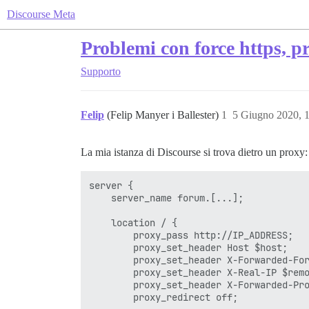
Discourse Meta
Problemi con force https, pr
Supporto
Felip
(Felip Manyer i Ballester)
1
5 Giugno 2020, 
La mia istanza di Discourse si trova dietro un proxy:
server {

    server_name forum.[...];

    location / {

        proxy_pass http://IP_ADDRESS;

        proxy_set_header Host $host;

        proxy_set_header X-Forwarded-For
        proxy_set_header X-Real-IP $remo
        proxy_set_header X-Forwarded-Pro
        proxy_redirect off;
