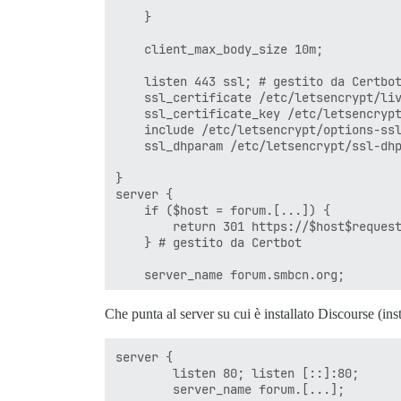
    }

    client_max_body_size 10m;

    listen 443 ssl; # gestito da Certbot
    ssl_certificate /etc/letsencrypt/liv
    ssl_certificate_key /etc/letsencrypt
    include /etc/letsencrypt/options-ssl
    ssl_dhparam /etc/letsencrypt/ssl-dhp
}

server {

    if ($host = forum.[...]) {

        return 301 https://$host$request
    } # gestito da Certbot

    server_name forum.smbcn.org;

    listen 80;

Che punta al server su cui è installato Discourse (in
    return 404; # gestito da Certbot

server {

        listen 80; listen [::]:80;

        server_name forum.[...];
