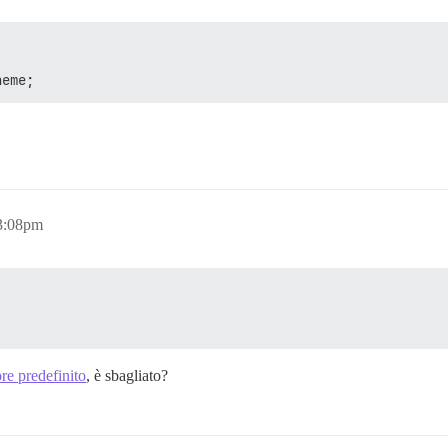
heme;
 3:08pm
re predefinito
, è sbagliato?