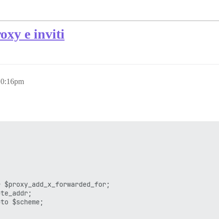
oxy e inviti
10:16pm
 $proxy_add_x_forwarded_for;

te_addr;

to $scheme;
