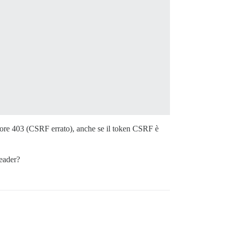
rrore 403 (CSRF errato), anche se il token CSRF è
header?