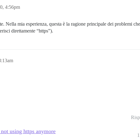
20, 4:56pm
e. Nella mia esperienza, questa è la ragione principale dei problemi che
risci direttamente “https”).
 8:13am
Risp
 not using https anymore
1