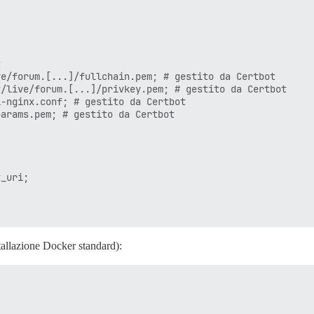


e/forum.[...]/fullchain.pem; # gestito da Certbot

/live/forum.[...]/privkey.pem; # gestito da Certbot

-nginx.conf; # gestito da Certbot

arams.pem; # gestito da Certbot

_uri;

stallazione Docker standard):