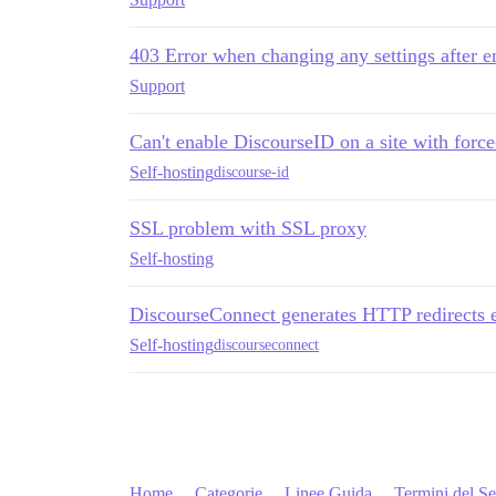
403 Error when changing any settings after e
Support
Can't enable DiscourseID on a site with force
Self-hosting
discourse-id
SSL problem with SSL proxy
Self-hosting
DiscourseConnect generates HTTP redirects e
Self-hosting
discourseconnect
Home
Categorie
Linee Guida
Termini del Se