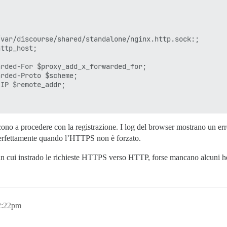
var/discourse/shared/standalone/nginx.http.sock:;

ttp_host;

rded-For $proxy_add_x_forwarded_for;

rded-Proto $scheme;

IP $remote_addr;

cono a procedere con la registrazione. I log del browser mostrano un e
 perfettamente quando l’HTTPS non è forzato.
 in cui instrado le richieste HTTPS verso HTTP, forse mancano alcuni 
 2:22pm