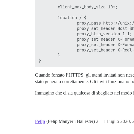
        client_max_body_size 10m;

        location / {

                proxy_pass http://unix:/
                proxy_set_header Host $h
                proxy_http_version 1.1;

                proxy_set_header X-Forwa
                proxy_set_header X-Forwa
                proxy_set_header X-Real-
        }

Quando forzato l’HTTPS, gli utenti invitati non ries
stato generato correttamente. Gli inviti funzionano
Immagino che ci sia qualcosa di sbagliato nel modo
Felip
(Felip Manyer i Ballester)
2
11 Luglio 2020,