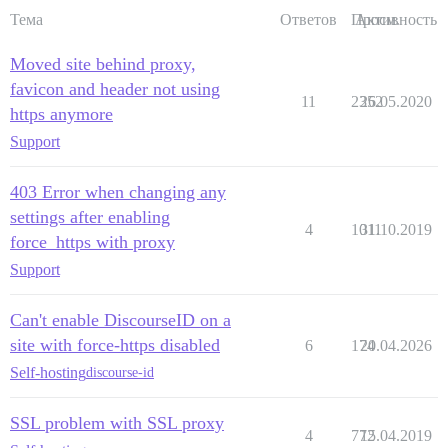
Тема
Ответов
Просм.
Активность
Moved site behind proxy,
favicon and header not using
11
2352
26.05.2020
https anymore
Support
403 Error when changing any
settings after enabling
4
1011
31.10.2019
force_https with proxy
Support
Can't enable DiscourseID on a
site with force-https disabled
6
174
20.04.2026
Self-hosting
discourse-id
SSL problem with SSL proxy
4
772
15.04.2019