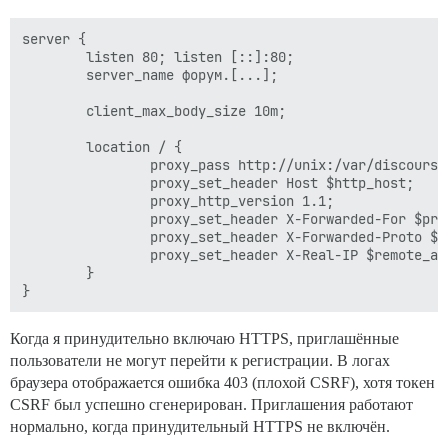
server {

        listen 80; listen [::]:80;

        server_name форум.[...];

        client_max_body_size 10m;

        location / {

                proxy_pass http://unix:/var/discourse
                proxy_set_header Host $http_host;

                proxy_http_version 1.1;

                proxy_set_header X-Forwarded-For $pro
                proxy_set_header X-Forwarded-Proto $sc
                proxy_set_header X-Real-IP $remote_add
        }

Когда я принудительно включаю HTTPS, приглашённые
пользователи не могут перейти к регистрации. В логах
браузера отображается ошибка 403 (плохой CSRF), хотя токен
CSRF был успешно сгенерирован. Приглашения работают
нормально, когда принудительный HTTPS не включён.