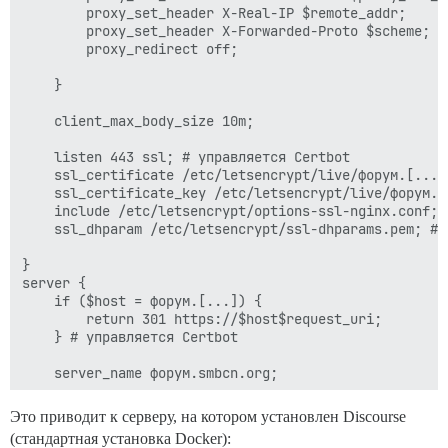
        proxy_set_header X-Real-IP $remote_addr;

        proxy_set_header X-Forwarded-Proto $scheme;

        proxy_redirect off;

    }

    client_max_body_size 10m;

    listen 443 ssl; # управляется Certbot

    ssl_certificate /etc/letsencrypt/live/форум.[...]
    ssl_certificate_key /etc/letsencrypt/live/форум.[
    include /etc/letsencrypt/options-ssl-nginx.conf; 
    ssl_dhparam /etc/letsencrypt/ssl-dhparams.pem; # 
}

server {

    if ($host = форум.[...]) {

        return 301 https://$host$request_uri;

    } # управляется Certbot

    server_name форум.smbcn.org;

    listen 80;

Это приводит к серверу, на котором установлен Discourse
    return 404; # управляется Certbot

(стандартная установка Docker):