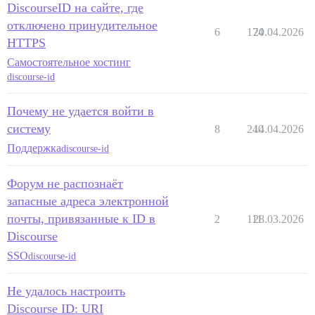
DiscourseID на сайте, где
отключено принудительное
6
174
20.04.2026
HTTPS
Самостоятельное хостинг
discourse-id
Почему не удается войти в
систему
8
240
14.04.2026
Поддержка
discourse-id
Форум не распознаёт
запасные адреса электронной
почты, привязанные к ID в
2
111
28.03.2026
Discourse
SSO
discourse-id
Не удалось настроить
Discourse ID: URI