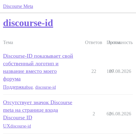
Discourse Meta
discourse-id
Тема
Ответов
Просм.
Активность
Discourse-ID показывает свой
собственный логотип и
название вместо моего
22
189
07.08.2026
форума
Поддержка
bug
,
discourse-id
Отсутствует значок Discourse
meta на странице входа
2
62
06.08.2026
Discourse ID
UX
discourse-id