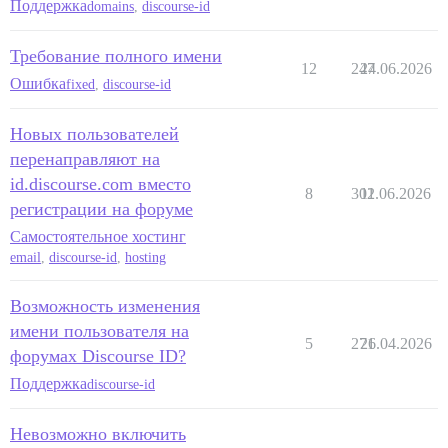
Поддержка
domains
,
discourse-id
Требование полного имени
12
247
24.06.2026
Ошибка
fixed
,
discourse-id
Новых пользователей
перенаправляют на
id.discourse.com вместо
8
302
11.06.2026
регистрации на форуме
Самостоятельное хостинг
email
,
discourse-id
,
hosting
Возможность изменения
имени пользователя на
5
271
26.04.2026
форумах Discourse ID?
Поддержка
discourse-id
Невозможно включить