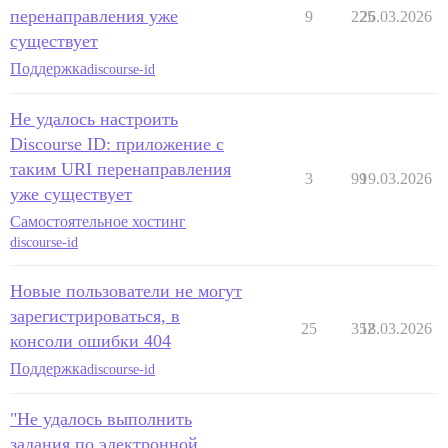
перенаправления уже
9
225
26.03.2026
существует
Поддержка
discourse-id
Не удалось настроить
Discourse ID: приложение с
таким URI перенаправления
3
99
19.03.2026
уже существует
Самостоятельное хостинг
discourse-id
Новые пользователи не могут
зарегистрироваться, в
25
352
18.03.2026
консоли ошибки 404
Поддержка
discourse-id
"Не удалось выполнить
задания по электронной