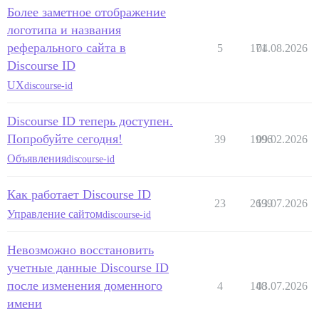
Более заметное отображение
логотипа и названия
реферального сайта в
5
171
04.08.2026
Discourse ID
UX
discourse-id
Discourse ID теперь доступен.
Попробуйте сегодня!
39
1996
09.02.2026
Объявления
discourse-id
Как работает Discourse ID
23
2699
13.07.2026
Управление сайтом
discourse-id
Невозможно восстановить
учетные данные Discourse ID
после изменения доменного
4
148
03.07.2026
имени