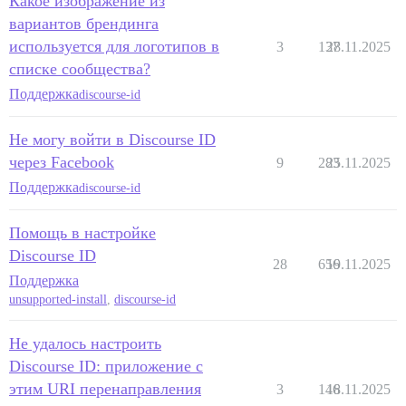
Какое изображение из
вариантов брендинга
используется для логотипов в
3
137
28.11.2025
списке сообщества?
Поддержка
discourse-id
Не могу войти в Discourse ID
через Facebook
9
283
25.11.2025
Поддержка
discourse-id
Помощь в настройке
Discourse ID
28
656
19.11.2025
Поддержка
unsupported-install
,
discourse-id
Не удалось настроить
Discourse ID: приложение с
этим URI перенаправления
3
146
18.11.2025