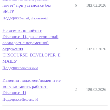
почте" при установке без
6
183
19.02.2026
SMTP
Поддержка
email
,
discourse-id
Невозможно войти с
Discourse ID, даже если email
совпадает с переменной
окружения
2
122
16.02.2026
'DISCOURSE_DEVELOPER_E
MAILS'
Поддержка
discourse-id
Изменил поддомен/домен и не
могу заставить работать
2
120
08.02.2026
Discourse ID
Поддержка
discourse-id