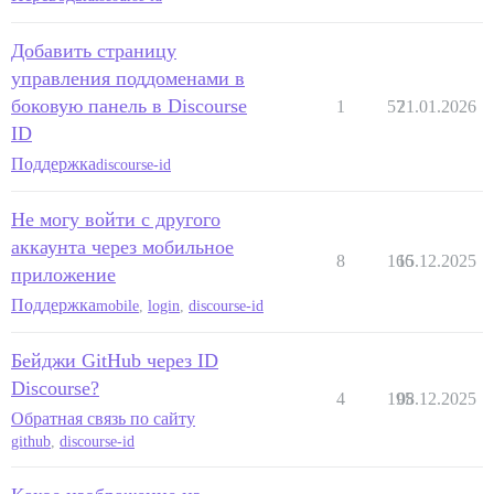
Добавить страницу
управления поддоменами в
боковую панель в Discourse
1
57
21.01.2026
ID
Поддержка
discourse-id
Не могу войти с другого
аккаунта через мобильное
8
166
15.12.2025
приложение
Поддержка
mobile
,
login
,
discourse-id
Бейджи GitHub через ID
Discourse?
4
195
08.12.2025
Обратная связь по сайту
github
,
discourse-id