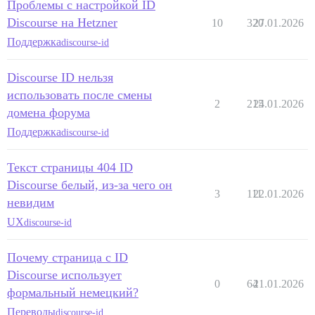
Проблемы с настройкой ID
Discourse на Hetzner
10
320
27.01.2026
Поддержка
discourse-id
Discourse ID нельзя
использовать после смены
2
215
24.01.2026
домена форума
Поддержка
discourse-id
Текст страницы 404 ID
Discourse белый, из-за чего он
3
111
22.01.2026
невидим
UX
discourse-id
Почему страница с ID
Discourse использует
0
64
21.01.2026
формальный немецкий?
Переводы
discourse-id