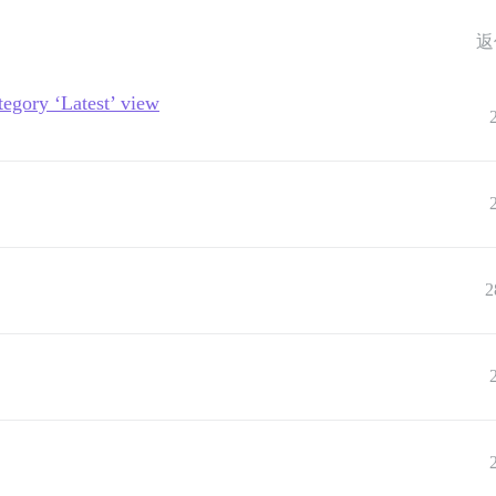
返
ategory ‘Latest’ view
2