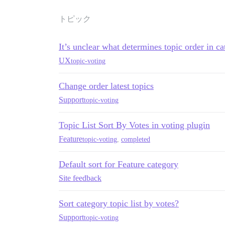
トピック
It’s unclear what determines topic order in c
UX
topic-voting
Change order latest topics
Support
topic-voting
Topic List Sort By Votes in voting plugin
Feature
topic-voting
,
completed
Default sort for Feature category
Site feedback
Sort category topic list by votes?
Support
topic-voting