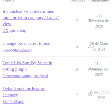
Tópico
Respostas
Visualizações
Atividade
It’s unclear what determines
5 de
topic order in category ‘Latest’
2
116
Fevereiro de
view
2026
UX
topic-voting
Change order latest topics
28 de Maio
2
213
de 2024
Support
topic-voting
Topic List Sort By Votes in
21 de
voting plugin
28
9446
Outubro de
2022
Feature
topic-voting
,
completed
Default sort for Feature
26 de Junho
category
2
68
de 2026
Site feedback