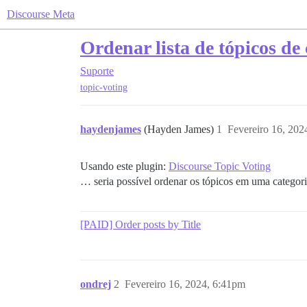
Discourse Meta
Ordenar lista de tópicos de
Suporte
topic-voting
haydenjames
(Hayden James)
1
Fevereiro 16, 202
Usando este plugin:
Discourse Topic Voting
… seria possível ordenar os tópicos em uma catego
[PAID] Order posts by Title
ondrej
2
Fevereiro 16, 2024, 6:41pm