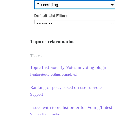
Tópicos relacionados
Tópico
Topic List Sort By Votes in voting plugin
Feature
topic-voting
,
completed
Ranking of post, based on user upvotes
Support
Issues with topic list order for Voting/Latest
Support
topic-voting