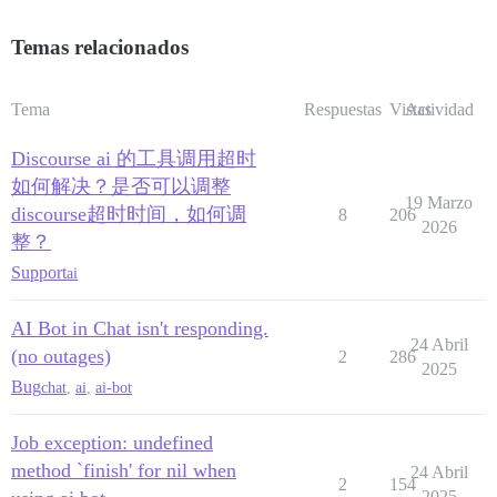
Temas relacionados
Tema
Respuestas
Vistas
Actividad
Discourse ai 的工具调用超时
如何解决？是否可以调整
19 Marzo
discourse超时时间，如何调
8
206
2026
整？
Support
ai
AI Bot in Chat isn't responding.
24 Abril
(no outages)
2
286
2025
Bug
chat
,
ai
,
ai-bot
Job exception: undefined
method `finish' for nil when
24 Abril
2
154
2025