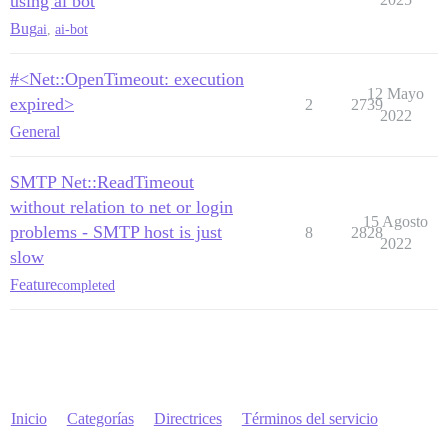
using ai bot
Bug
ai
,
ai-bot
#<Net::OpenTimeout: execution
12 Mayo
expired>
2
2739
2022
General
SMTP Net::ReadTimeout
without relation to net or login
15 Agosto
problems - SMTP host is just
8
2828
2022
slow
Feature
completed
Inicio
Categorías
Directrices
Términos del servicio