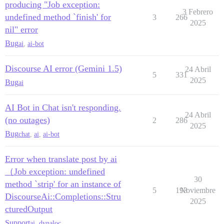
producing "Job exception:
3 Febrero
undefined method `finish' for
3
266
2025
nil" error
Bug
ai
,
ai-bot
Discourse AI error (Gemini 1.5)
24 Abril
5
331
2025
Bug
ai
AI Bot in Chat isn't responding.
24 Abril
(no outages)
2
286
2025
Bug
chat
,
ai
,
ai-bot
Error when translate post by ai
（Job exception: undefined
30
method `strip' for an instance of
5
193
Noviembre
DiscourseAi::Completions::Stru
2025
cturedOutput
Support
ai
,
dynaloc