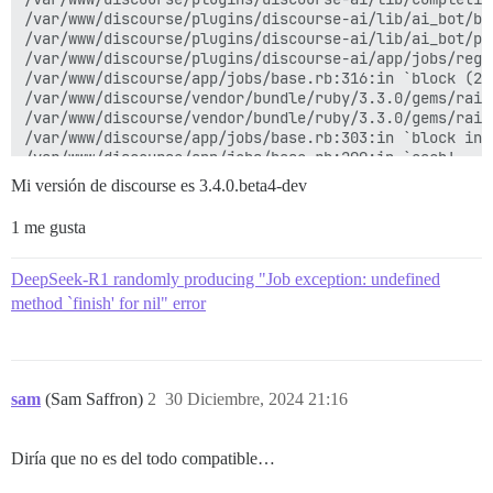
/var/www/discourse/plugins/discourse-ai/lib/ai_bot/bo
/var/www/discourse/plugins/discourse-ai/lib/ai_bot/pl
/var/www/discourse/plugins/discourse-ai/app/jobs/regu
/var/www/discourse/app/jobs/base.rb:316:in `block (2 
/var/www/discourse/vendor/bundle/ruby/3.3.0/gems/rail
/var/www/discourse/vendor/bundle/ruby/3.3.0/gems/rail
/var/www/discourse/app/jobs/base.rb:303:in `block in p
/var/www/discourse/app/jobs/base.rb:299:in `each'

/var/www/discourse/app/jobs/base.rb:299:in `perform'

Mi versión de discourse es 3.4.0.beta4-dev
/var/www/discourse/vendor/bundle/ruby/3.3.0/gems/side
/var/www/discourse/vendor/bundle/ruby/3.3.0/gems/side
1 me gusta
/var/www/discourse/vendor/bundle/ruby/3.3.0/gems/side
/var/www/discourse/lib/sidekiq/pausable.rb:132:in `cal
/var/www/discourse/vendor/bundle/ruby/3.3.0/gems/side
DeepSeek-R1 randomly producing "Job exception: undefined
/var/www/discourse/vendor/bundle/ruby/3.3.0/gems/side
method `finish' for nil" error
/var/www/discourse/vendor/bundle/ruby/3.3.0/gems/side
/var/www/discourse/vendor/bundle/ruby/3.3.0/gems/side
/var/www/discourse/vendor/bundle/ruby/3.3.0/gems/side
/var/www/discourse/vendor/bundle/ruby/3.3.0/gems/side
/var/www/discourse/vendor/bundle/ruby/3.3.0/gems/side
sam
(Sam Saffron)
2
30 Diciembre, 2024 21:16
/var/www/discourse/vendor/bundle/ruby/3.3.0/gems/side
/var/www/discourse/vendor/bundle/ruby/3.3.0/gems/side
/var/www/discourse/vendor/bundle/ruby/3.3.0/gems/side
Diría que no es del todo compatible…
/var/www/discourse/vendor/bundle/ruby/3.3.0/gems/side