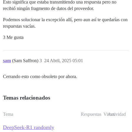
/var/www/discourse/vendor/bundle/ruby/3.3.0/gems/side
Esto significa que estaba transmitiendo una respuesta pero no
/var/www/discourse/vendor/bundle/ruby/3.3.0/gems/side
recibió ningún fragmento de datos del proveedor.
/var/www/discourse/vendor/bundle/ruby/3.3.0/gems/side
/var/www/discourse/vendor/bundle/ruby/3.3.0/gems/side
Podemos solucionar la excepción allí, pero aun así te quedarías con
/var/www/discourse/vendor/bundle/ruby/3.3.0/gems/side
respuestas vacías.
/var/www/discourse/vendor/bundle/ruby/3.3.0/gems/side
/var/www/discourse/vendor/bundle/ruby/3.3.0/gems/side
3 Me gusta
/var/www/discourse/vendor/bundle/ruby/3.3.0/gems/side
/var/www/discourse/vendor/bundle/ruby/3.3.0/gems/side
sam
(Sam Saffron)
3
24 Abril, 2025 05:01
Cerrando esto como obsoleto por ahora.
Temas relacionados
Tema
Respuestas
Vistas
Actividad
DeepSeek-R1 randomly