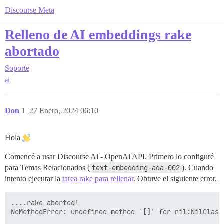
Discourse Meta
Relleno de AI embeddings rake
abortado
Soporte
ai
Don
1
27 Enero, 2024 06:10
Hola
Comencé a usar Discourse Ai - OpenAi API. Primero lo configuré
para Temas Relacionados (
text-embedding-ada-002
). Cuando
intento ejecutar la
tarea rake para rellenar
. Obtuve el siguiente error.
....rake aborted!

NoMethodError: undefined method `[]' for nil:NilClass 