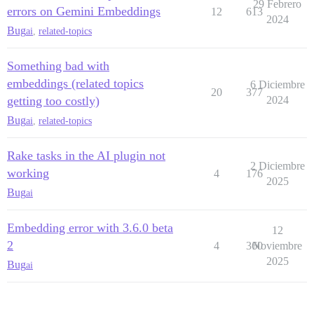
29 Febrero
errors on Gemini Embeddings
12
613
2024
Bug
ai
,
related-topics
Something bad with
embeddings (related topics
6 Diciembre
20
377
getting too costly)
2024
Bug
ai
,
related-topics
Rake tasks in the AI plugin not
2 Diciembre
working
4
176
2025
Bug
ai
Embedding error with 3.6.0 beta
12
2
4
360
Noviembre
2025
Bug
ai