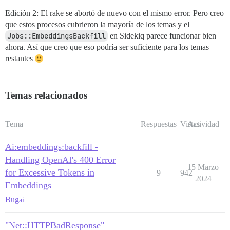
Edición 2: El rake se abortó de nuevo con el mismo error. Pero creo
que estos procesos cubrieron la mayoría de los temas y el
Jobs::EmbeddingsBackfill
en Sidekiq parece funcionar bien
ahora. Así que creo que eso podría ser suficiente para los temas
restantes
Temas relacionados
Tema
Respuestas
Vistas
Actividad
Ai:embeddings:backfill -
Handling OpenAI's 400 Error
15 Marzo
for Excessive Tokens in
9
942
2024
Embeddings
Bug
ai
"Net::HTTPBadResponse"