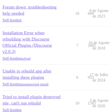
Forum down, troubleshooting
9 de Agosto
help needed
18
669
de 2023
Self-hosting
Installation Error when
rebuilding with Discourse
16 de Agosto
Official Plugins (Discourse
7
2685
de 2018
v2.0.3)
Self-hosting
solved
Unable to rebuild app after
17 de Julho
installing these plugins
6
953
de 2024
Self-hosting
unsupported-install
Tried to install plugin destroyed
3 de Agosto
site, can't run rebuild
10
1345
de 2020
Self-hosting