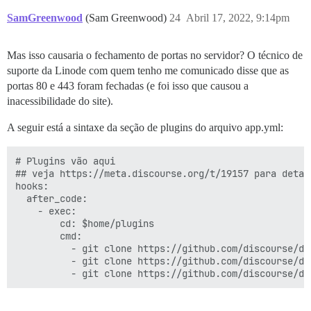
SamGreenwood
(Sam Greenwood)
24
Abril 17, 2022, 9:14pm
Mas isso causaria o fechamento de portas no servidor? O técnico de
suporte da Linode com quem tenho me comunicado disse que as
portas 80 e 443 foram fechadas (e foi isso que causou a
inacessibilidade do site).
A seguir está a sintaxe da seção de plugins do arquivo app.yml:
# Plugins vão aqui

## veja https://meta.discourse.org/t/19157 para detalh
hooks:

  after_code:

    - exec:

        cd: $home/plugins

        cmd:

          - git clone https://github.com/discourse/doc
          - git clone https://github.com/discourse/dis