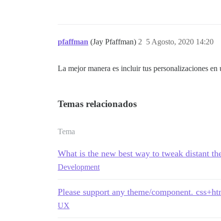
pfaffman
(Jay Pfaffman)
2
5 Agosto, 2020 14:20
La mejor manera es incluir tus personalizaciones en 
Temas relacionados
Tema
What is the new best way to tweak distant 
Development
Please support any theme/component. css+ht
UX