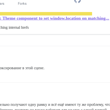
n: Theme component to set window.location on matching...
ing internal hrefs
1
оксирование в этой сцене.
ельно получают одну рамку и всё ещё имеют ту же проблему, чт
бщении, поэтому он также работает для ссылок с одной рамкой.