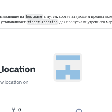
казывающие на
hostname
с путем, соответствующим предоставл
й устанавливает
window.location
для пропуска внутреннего ма