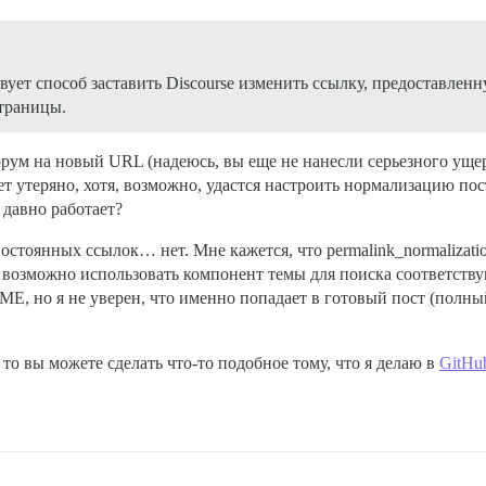
твует способ заставить Discourse изменить ссылку, предоставленн
траницы.
ум на новый URL (надеюсь, вы еще не нанесли серьезного уще
дет утеряно, хотя, возможно, удастся настроить нормализацию п
давно работает?
стоянных ссылок… нет. Мне кажется, что permalink_normalizatio
т возможно использовать компонент темы для поиска соответст
E, но я не уверен, что именно попадает в готовый пост (полны
то вы можете сделать что-то подобное тому, что я делаю в
GitHub