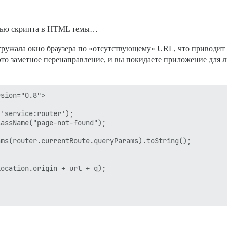
мощью скрипта в HTML темы…
агружала окно браузера по «отсутствующему» URL, что приводит 
это заметное перенаправление, и вы покидаете приложение для
sion="0.8">

'service:router');

assName("page-not-found");

ms(router.currentRoute.queryParams).toString();

ocation.origin + url + q);
