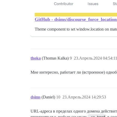
GitHub - dsims/discourse_force_locatio
Theme component to set window.location on match
thoka
(Thomas Kalka)
9
23.Апрель.2024 04:54:1
Мне интересно, работает ли (встроенное) одноб
dsims
(Daniel)
10
23.Апрель.2024 14:29:53
URL-адреса в пределах одного домена действит
применяться к любым ссылкам
 <a href
в соо