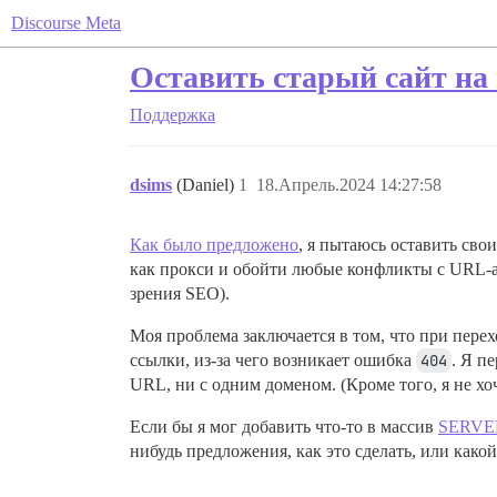
Discourse Meta
Оставить старый сайт на 
Поддержка
dsims
(Daniel)
1
18.Апрель.2024 14:27:58
Как было предложено
, я пытаюсь оставить сво
как прокси и обойти любые конфликты с URL-ад
зрения SEO).
Моя проблема заключается в том, что при пере
ссылки, из-за чего возникает ошибка
404
. Я п
URL, ни с одним доменом. (Кроме того, я не хоч
Если бы я мог добавить что-то в массив
SERVE
нибудь предложения, как это сделать, или како