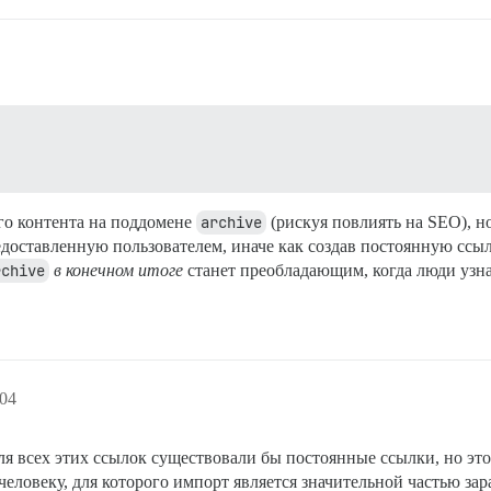
го контента на поддомене
archive
(рискуя повлиять на SEO), но
предоставленную пользователем, иначе как создав постоянную сс
rchive
в конечном итоге
станет преобладающим, когда люди узна
:04
я всех этих ссылок существовали бы постоянные ссылки, но это 
еловеку, для которого импорт является значительной частью зар