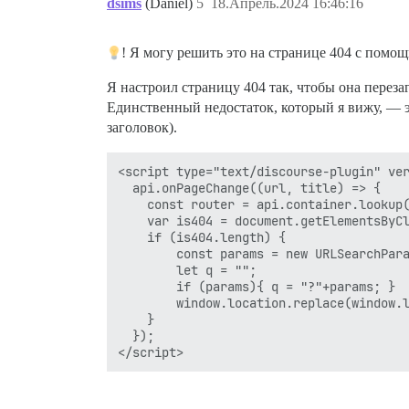
dsims
(Daniel)
5
18.Апрель.2024 16:46:16
! Я могу решить это на странице 404 с по
Я настроил страницу 404 так, чтобы она перез
Единственный недостаток, который я вижу, — 
заголовок).
<script type="text/discourse-plugin" ver
  api.onPageChange((url, title) => {

    const router = api.container.lookup(
    var is404 = document.getElementsByCl
    if (is404.length) {

        const params = new URLSearchPara
        let q = "";

        if (params){ q = "?"+params; }

        window.location.replace(window.l
    }

  });
