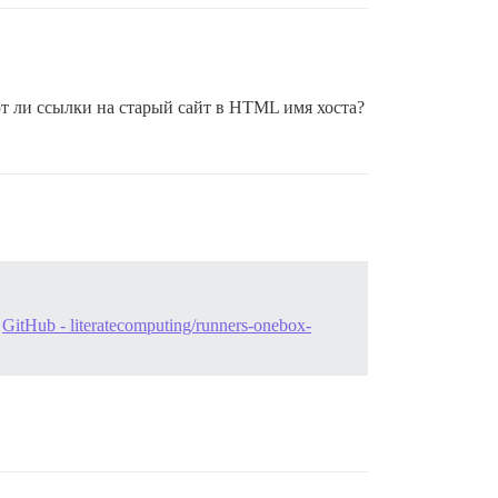
ют ли ссылки на старый сайт в HTML имя хоста?
в
GitHub - literatecomputing/runners-onebox-