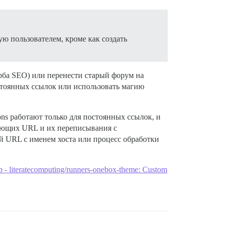
ую пользователем, кроме как создать
рба SEO) или перенести старый форум на
остоянных ссылок или использовать магию
ns работают только для постоянных ссылок, и
вующих URL и их переписывания с
й URL с именем хоста или процесс обработки
 - literatecomputing/runners-onebox-theme: Custom