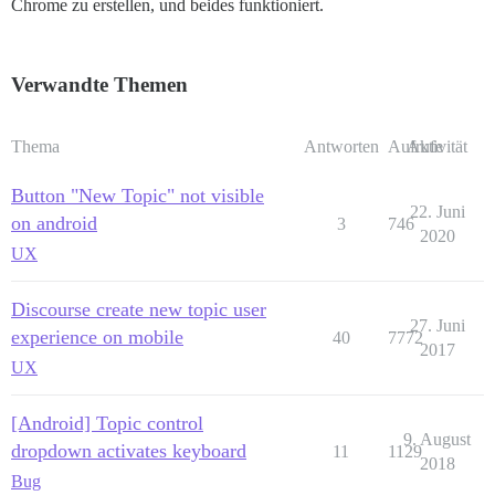
Chrome zu erstellen, und beides funktioniert.
Verwandte Themen
Thema
Antworten
Aufrufe
Aktivität
Button "New Topic" not visible
22. Juni
on android
3
746
2020
UX
Discourse create new topic user
27. Juni
experience on mobile
40
7772
2017
UX
[Android] Topic control
9. August
dropdown activates keyboard
11
1129
2018
Bug