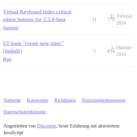
Virtual Keyboard hides critical
11. Februar
editor buttons for 3.3.0-beta
11
778
2024
Support
UI issue "create new topic"
3. Oktober
(mobile)
5
834
2019
Bug
Startseite
Kategorien
Richtlinien
Nutzungsbedingungen
Datenschutzerklärung
Angetrieben von
Discourse
, beste Erfahrung mit aktiviertem
JavaScript