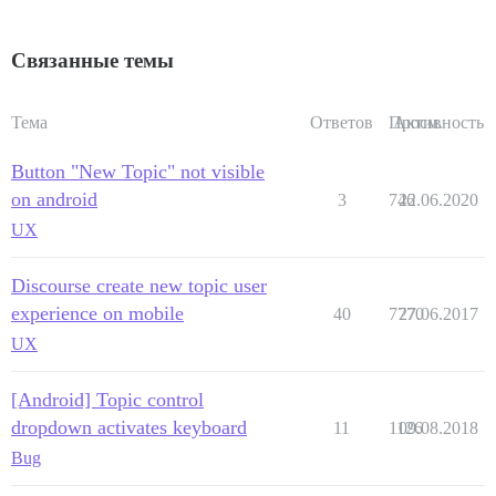
Связанные темы
Тема
Ответов
Просм.
Активность
Button "New Topic" not visible
on android
3
746
22.06.2020
UX
Discourse create new topic user
experience on mobile
40
7770
27.06.2017
UX
[Android] Topic control
dropdown activates keyboard
11
1126
09.08.2018
Bug