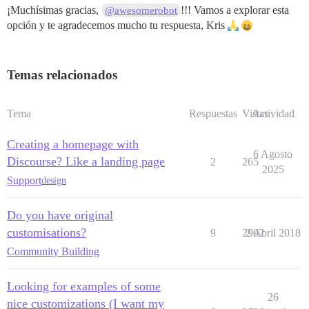
¡Muchísimas gracias,
!!! Vamos a explorar esta
@awesomerobot
opción y te agradecemos mucho tu respuesta, Kris
Temas relacionados
Tema
Respuestas
Vistas
Actividad
Creating a homepage with
6 Agosto
Discourse? Like a landing page
2
265
2025
Support
design
Do you have original
customisations?
9
2902
2 Abril 2018
Community Building
Looking for examples of some
26
nice customizations (I want my