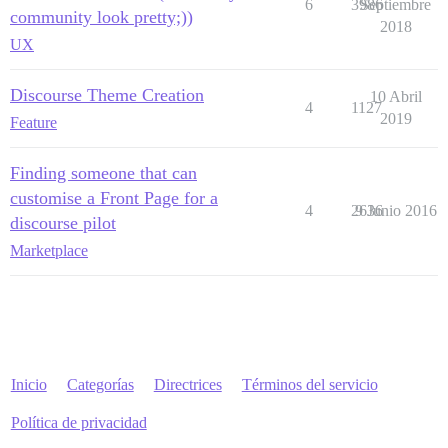
6
3986
Septiembre
community look pretty;))
2018
UX
Discourse Theme Creation
10 Abril
4
1127
2019
Feature
Finding someone that can
customise a Front Page for a
4
2636
9 Junio 2016
discourse pilot
Marketplace
Inicio
Categorías
Directrices
Términos del servicio
Política de privacidad