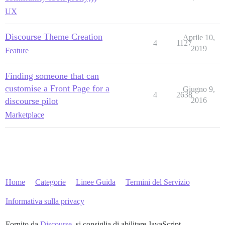
UX
Discourse Theme Creation
Aprile 10,
4
1127
2019
Feature
Finding someone that can
customise a Front Page for a
Giugno 9,
4
2638
discourse pilot
2016
Marketplace
Home
Categorie
Linee Guida
Termini del Servizio
Informativa sulla privacy
Fornito da
Discourse
, si consiglia di abilitare JavaScript