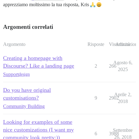
apprezziamo moltissimo la tua risposta, Kris
Argomenti correlati
Argomento
Risposte
Visualizzazioni
Attività
Creating a homepage with
Agosto 6,
Discourse? Like a landing page
2
266
2025
Support
design
Do you have original
Aprile 2,
customisations?
9
2902
2018
Community Building
Looking for examples of some
nice customizations (I want my
Settembre
6
3988
community look pretty;))
26, 2018