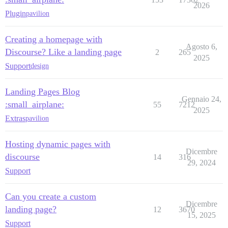
2026
Plugin
pavilion
Creating a homepage with
Agosto 6,
Discourse? Like a landing page
2
265
2025
Support
design
Landing Pages Blog
Gennaio 24,
:small_airplane:
55
7212
2025
Extras
pavilion
Hosting dynamic pages with
Dicembre
discourse
14
316
29, 2024
Support
Can you create a custom
Dicembre
landing page?
12
3670
15, 2025
Support