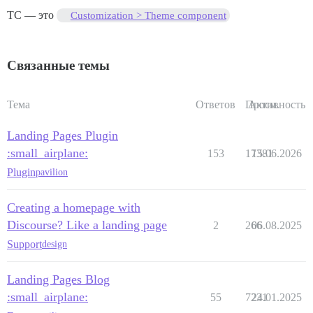
TC — это
Customization > Theme component
Связанные темы
Тема
Ответов
Просм.
Активность
Landing Pages Plugin
:small_airplane:
153
17381
15.06.2026
Plugin
pavilion
Creating a homepage with
Discourse? Like a landing page
2
266
06.08.2025
Support
design
Landing Pages Blog
:small_airplane:
55
7231
24.01.2025