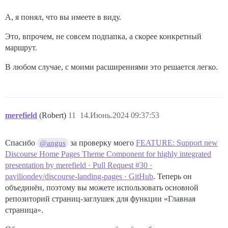
А, я понял, что вы имеете в виду.
Это, впрочем, не совсем подпапка, а скорее конкретный
маршрут.
В любом случае, с моими расширениями это решается легко.
merefield
(Robert)
11
14.Июнь.2024 09:37:53
Спасибо
за проверку моего
FEATURE: Support new
@angus
Discourse Home Pages Theme Component for highly integrated
presentation by merefield · Pull Request #30 ·
paviliondev/discourse-landing-pages · GitHub
. Теперь он
объединён, поэтому вы можете использовать основной
репозиторий страниц-заглушек для функции «Главная
страница».