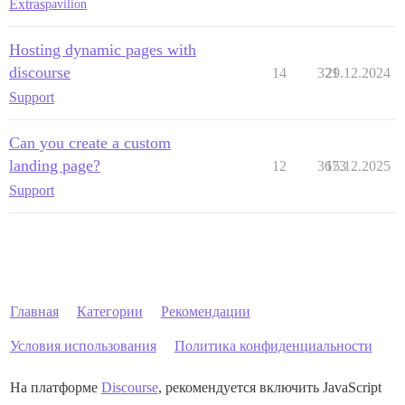
Extras
pavilion
Hosting dynamic pages with
discourse
14
321
29.12.2024
Support
Can you create a custom
landing page?
12
3673
15.12.2025
Support
Главная
Категории
Рекомендации
Условия использования
Политика конфиденциальности
На платформе
Discourse
, рекомендуется включить JavaScript