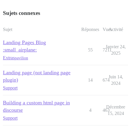
Sujets connexes
Sujet
Réponses
Vues
Activité
Landing Pages Blog
Janvier 24,
:small_airplane:
55
7211
2025
Extras
pavilion
Landing page (not landing page
Juin 14,
plugin)
14
674
2024
Support
Building a custom html page in
Décembre
discourse
4
463
15, 2024
Support