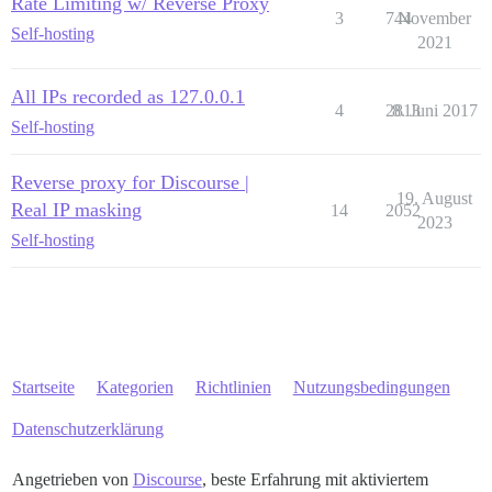
Rate Limiting w/ Reverse Proxy
3
744
November
Self-hosting
2021
All IPs recorded as 127.0.0.1
4
2813
8. Juni 2017
Self-hosting
Reverse proxy for Discourse |
19. August
Real IP masking
14
2052
2023
Self-hosting
Startseite
Kategorien
Richtlinien
Nutzungsbedingungen
Datenschutzerklärung
Angetrieben von
Discourse
, beste Erfahrung mit aktiviertem