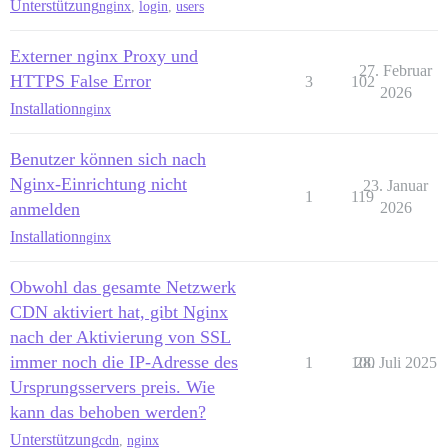
Unterstützung
nginx
,
login
,
users
Externer nginx Proxy und
27. Februar
HTTPS False Error
3
102
2026
Installation
nginx
Benutzer können sich nach
Nginx-Einrichtung nicht
23. Januar
1
119
anmelden
2026
Installation
nginx
Obwohl das gesamte Netzwerk
CDN aktiviert hat, gibt Nginx
nach der Aktivierung von SSL
immer noch die IP-Adresse des
1
100
28. Juli 2025
Ursprungsservers preis. Wie
kann das behoben werden?
Unterstützung
cdn
,
nginx