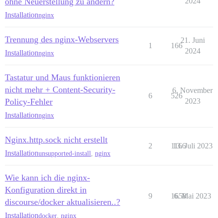
ohne Neuerstellung zu ändern?
2024
Installation
nginx
Trennung des nginx-Webservers
21. Juni
1
166
2024
Installation
nginx
Tastatur und Maus funktionieren
nicht mehr + Content-Security-
6. November
6
526
Policy-Fehler
2023
Installation
nginx
Nginx.http.sock nicht erstellt
2
1166
13. Juli 2023
Installation
unsupported-install
,
nginx
Wie kann ich die nginx-
Konfiguration direkt in
9
1658
6. Mai 2023
discourse/docker aktualisieren..?
Installation
docker
,
nginx