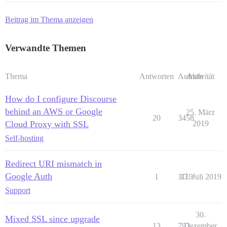
Beitrag im Thema anzeigen
Verwandte Themen
Thema
Antworten
Aufrufe
Aktivität
How do I configure Discourse
behind an AWS or Google
25. März
20
3458
Cloud Proxy with SSL
2019
Self-hosting
Redirect URI mismatch in
Google Auth
1
1119
17. Juli 2019
Support
30.
Mixed SSL since upgrade
13
793
Dezember