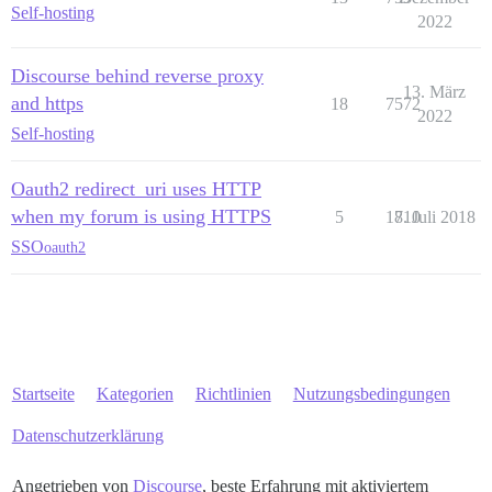
Self-hosting
2022
Discourse behind reverse proxy
13. März
and https
18
7572
2022
Self-hosting
Oauth2 redirect_uri uses HTTP
when my forum is using HTTPS
5
1710
8. Juli 2018
SSO
oauth2
Startseite
Kategorien
Richtlinien
Nutzungsbedingungen
Datenschutzerklärung
Angetrieben von
Discourse
, beste Erfahrung mit aktiviertem