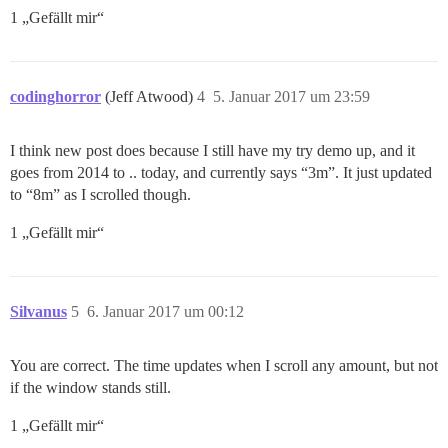
1 „Gefällt mir“
codinghorror
(Jeff Atwood)
4
5. Januar 2017 um 23:59
I think new post does because I still have my try demo up, and it
goes from 2014 to .. today, and currently says “3m”. It just updated
to “8m” as I scrolled though.
1 „Gefällt mir“
Silvanus
5
6. Januar 2017 um 00:12
You are correct. The time updates when I scroll any amount, but not
if the window stands still.
1 „Gefällt mir“