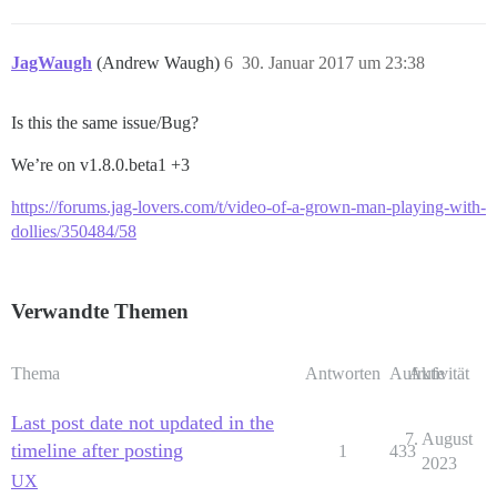
JagWaugh
(Andrew Waugh)
6
30. Januar 2017 um 23:38
Is this the same issue/Bug?
We’re on v1.8.0.beta1 +3
https://forums.jag-lovers.com/t/video-of-a-grown-man-playing-with-
dollies/350484/58
Verwandte Themen
Thema
Antworten
Aufrufe
Aktivität
Last post date not updated in the
7. August
timeline after posting
1
433
2023
UX