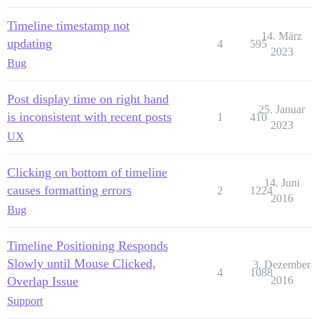
Timeline timestamp not
14. März
updating
4
595
2023
Bug
Post display time on right hand
25. Januar
is inconsistent with recent posts
1
410
2023
UX
Clicking on bottom of timeline
14. Juni
causes formatting errors
2
1224
2016
Bug
Timeline Positioning Responds
Slowly until Mouse Clicked,
3. Dezember
4
1088
Overlap Issue
2016
Support