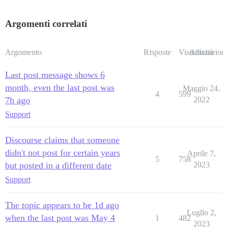
Argomenti correlati
Argomento
Risposte
Visualizzazioni
Attività
Last post message shows 6
month, even the last post was
Maggio 24,
4
599
7h ago
2022
Support
Discourse claims that someone
didn't not post for certain years
Aprile 7,
5
758
but posted in a different date
2023
Support
The topic appears to be 1d ago
Luglio 2,
when the last post was May 4
1
482
2023