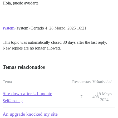
Hola, puedo ayudarte.
system
(system) Cerrado
4
28 Marzo, 2025 16:21
This topic was automatically closed 30 days after the last reply.
New replies are no longer allowed.
Temas relacionados
Tema
Respuestas
Vistas
Actividad
Site down after UI update
18 Mayo
7
408
2024
Self-hosting
An upgrade knocked my site