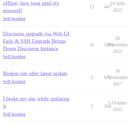
offline; how long until it's
10 Julio
15
447
restored?
2025
Self-hosting
Discourse upgrade via Web UI
26
Fails & SSH Upgrade Brings
16
2209
Noviembre
Down Discourse Instance
2021
Self-hosting
26
Broken site after latest update
2
672
Noviembre
Self-hosting
2017
I broke my site while updating
5 Octubre
it
5
264
2025
Self-hosting