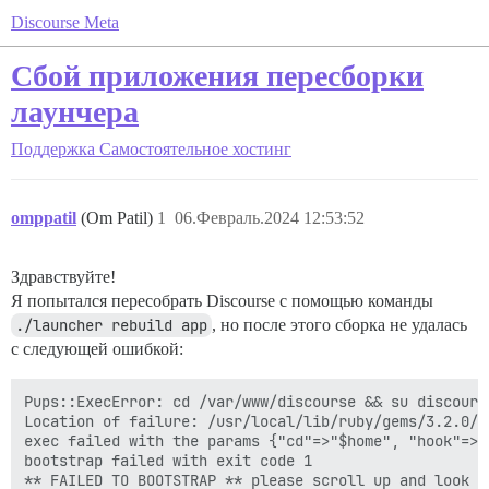
Discourse Meta
Сбой приложения пересборки
лаунчера
Поддержка
Самостоятельное хостинг
omppatil
(Om Patil)
1
06.Февраль.2024 12:53:52
Здравствуйте!
Я попытался пересобрать Discourse с помощью команды
./launcher rebuild app
, но после этого сборка не удалась
с следующей ошибкой:
Pups::ExecError: cd /var/www/discourse && su discours
Location of failure: /usr/local/lib/ruby/gems/3.2.0/g
exec failed with the params {"cd"=>"$home", "hook"=>"
bootstrap failed with exit code 1

** FAILED TO BOOTSTRAP ** please scroll up and look f