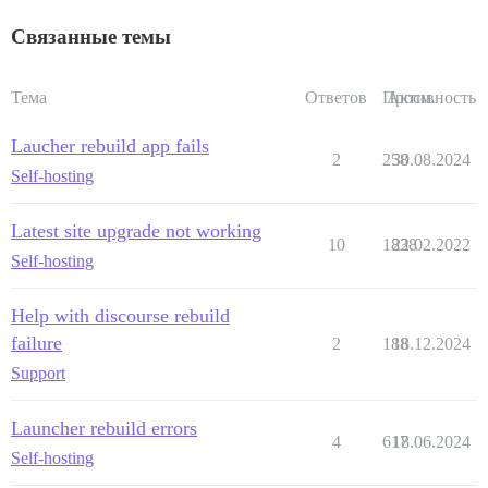
Связанные темы
Тема
Ответов
Просм.
Активность
Laucher rebuild app fails
2
258
30.08.2024
Self-hosting
Latest site upgrade not working
10
1838
22.02.2022
Self-hosting
Help with discourse rebuild
failure
2
188
18.12.2024
Support
Launcher rebuild errors
4
617
18.06.2024
Self-hosting