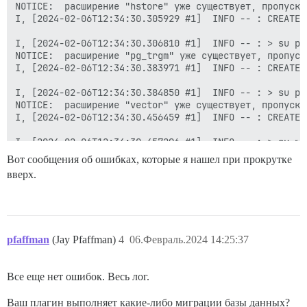
NOTICE:  расширение "hstore" уже существует, пропускае
I, [2024-02-06T12:34:30.305929 #1]  INFO -- : CREATE E
I, [2024-02-06T12:34:30.306810 #1]  INFO -- : > su po
NOTICE:  расширение "pg_trgm" уже существует, пропуска
I, [2024-02-06T12:34:30.383971 #1]  INFO -- : CREATE E
I, [2024-02-06T12:34:30.384850 #1]  INFO -- : > su po
NOTICE:  расширение "vector" уже существует, пропускае
I, [2024-02-06T12:34:30.456459 #1]  INFO -- : CREATE E
I, [2024-02-06T12:34:30.457296 #1]  INFO -- : > su po
NOTICE:  расширение "hstore" уже существует, пропускае
Вот сообщения об ошибках, которые я нашел при прокрутке
I, [2024-02-06T12:34:30.535128 #1]  INFO -- : CREATE E
вверх.
I, [2024-02-06T12:34:30.535940 #1]  INFO -- : > su po
NOTICE:  расширение "pg_trgm" уже существует, пропуска
I, [2024-02-06T12:34:30.606543 #1]  INFO -- : CREATE E
pfaffman
(Jay Pfaffman)
4
06.Февраль.2024 14:25:37
I, [2024-02-06T12:34:30.607292 #1]  INFO -- : > su po
NOTICE:  расширение "vector" уже существует, пропускае
I, [2024-02-06T12:34:30.679393 #1]  INFO -- : CREATE E
Все еще нет ошибок. Весь лог.
I, [2024-02-06T12:34:30.680298 #1]  INFO -- : > sudo 
I, [2024-02-06T12:34:30.687340 #1]  INFO -- : update 
Ваш плагин выполняет какие-либо миграции базы данных?