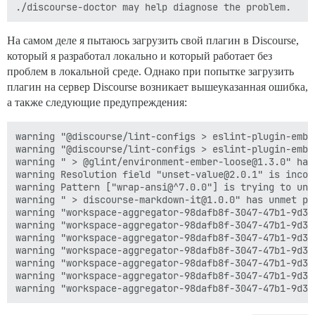
На самом деле я пытаюсь загрузить свой плагин в Discourse,
который я разработал локально и который работает без
проблем в локальной среде. Однако при попытке загрузить
плагин на сервер Discourse возникает вышеуказанная ошибка,
а также следующие предупреждения:
warning "@discourse/lint-configs > eslint-plugin-embe
warning "@discourse/lint-configs > eslint-plugin-embe
warning " > @glint/environment-ember-loose@1.3.0" has
warning Resolution field "unset-value@2.0.1" is incom
warning Pattern ["wrap-ansi@^7.0.0"] is trying to unp
warning " > discourse-markdown-it@1.0.0" has unmet pe
warning "workspace-aggregator-98dafb8f-3047-47b1-9d38
warning "workspace-aggregator-98dafb8f-3047-47b1-9d38
warning "workspace-aggregator-98dafb8f-3047-47b1-9d38
warning "workspace-aggregator-98dafb8f-3047-47b1-9d38
warning "workspace-aggregator-98dafb8f-3047-47b1-9d38
warning "workspace-aggregator-98dafb8f-3047-47b1-9d38