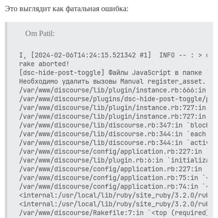
Это выглядит как фатальная ошибка:
Om Patil:
I, [2024-02-06T14:24:15.521342 #1]  INFO -- : > cd 
rake aborted!

[dsc-hide-post-toggle] Файлы JavaScript в папке `as
Необходимо удалить вызовы Manual register_asset. (п
/var/www/discourse/lib/plugin/instance.rb:666:in `r
/var/www/discourse/plugins/dsc-hide-post-toggle/plu
/var/www/discourse/lib/plugin/instance.rb:727:in `i
/var/www/discourse/lib/plugin/instance.rb:727:in `a
/var/www/discourse/lib/discourse.rb:347:in `block i
/var/www/discourse/lib/discourse.rb:344:in `each'

/var/www/discourse/lib/discourse.rb:344:in `activat
/var/www/discourse/config/application.rb:227:in `bl
/var/www/discourse/lib/plugin.rb:6:in `initializati
/var/www/discourse/config/application.rb:227:in `<c
/var/www/discourse/config/application.rb:75:in `<mo
/var/www/discourse/config/application.rb:74:in `<to
<internal:/usr/local/lib/ruby/site_ruby/3.2.0/rubyg
<internal:/usr/local/lib/ruby/site_ruby/3.2.0/rubyg
/var/www/discourse/Rakefile:7:in `<top (required)>'
