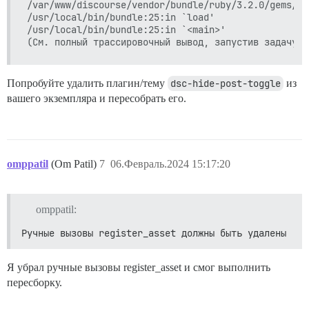
/var/www/discourse/vendor/bundle/ruby/3.2.0/gems/ra
/usr/local/bin/bundle:25:in `load'

/usr/local/bin/bundle:25:in `<main>'

Попробуйте удалить плагин/тему
dsc-hide-post-toggle
из
вашего экземпляра и пересобрать его.
omppatil
(Om Patil)
7
06.Февраль.2024 15:17:20
omppatil:
Ручные вызовы register_asset должны быть удалены
Я убрал ручные вызовы register_asset и смог выполнить
пересборку.