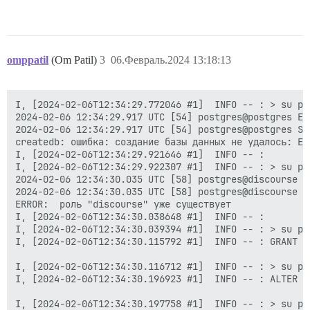
omppatil
(Om Patil)
3
06.Февраль.2024 13:18:13
I, [2024-02-06T12:34:29.772046 #1]  INFO -- : > su po
2024-02-06 12:34:29.917 UTC [54] postgres@postgres ER
2024-02-06 12:34:29.917 UTC [54] postgres@postgres ST
createdb: ошибка: создание базы данных не удалось: ER
I, [2024-02-06T12:34:29.921646 #1]  INFO -- : 

I, [2024-02-06T12:34:29.922307 #1]  INFO -- : > su po
2024-02-06 12:34:30.035 UTC [58] postgres@discourse E
2024-02-06 12:34:30.035 UTC [58] postgres@discourse S
ERROR:  роль "discourse" уже существует

I, [2024-02-06T12:34:30.038648 #1]  INFO -- : 

I, [2024-02-06T12:34:30.039394 #1]  INFO -- : > su po
I, [2024-02-06T12:34:30.115792 #1]  INFO -- : GRANT

I, [2024-02-06T12:34:30.116712 #1]  INFO -- : > su po
I, [2024-02-06T12:34:30.196923 #1]  INFO -- : ALTER SC
I, [2024-02-06T12:34:30.197758 #1]  INFO -- : > su po