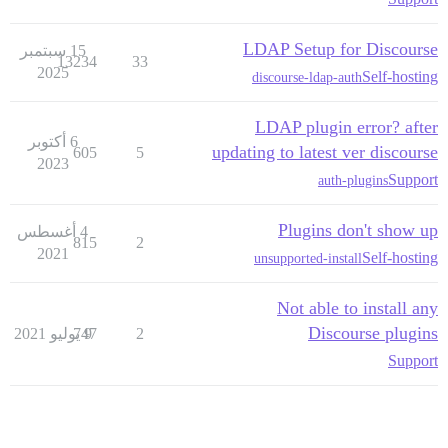
LDAP Setup for Discourse
15 سبتمبر
13234
33
2025
Self-hosting
discourse-ldap-auth
LDAP plugin error? after
6 أكتوبر
updating to latest ver discourse
605
5
2023
Support
auth-plugins
Plugins don't show up
4 أغسطس
815
2
2021
Self-hosting
unsupported-install
Not able to install any
Discourse plugins
2
9 يوليو 2021
747
Support