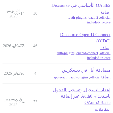
OAuth2 الأساسي في Discourse
24 يوليو
إضافة
66714
30
2025
,
auth-plugins
,
oauth2
,
official
included-in-core
Discourse OpenID Connect
(OIDC)
46
27 مايو 2026
50425
إضافة
,
auth-plugins
,
openid-connect
,
official
included-in-core
مصادقة أبل في ديسكرس
4
5 يناير 2026
7593
إضافة
apple-auth
,
auth-plugins
,
official
إعداد التسجيل وتسجيل الدخول
باستخدام Auth0 عبر إضافة
16 ديسمبر
20294
73
OAuth2 Basic
2025
التكاملات