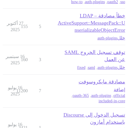
how-to
,
auth-plugins
,
oauth2
,
sso
خطأ مصادقة LDAP –
ActiveSupport::MessagePack::U
27 أكتوبر
155
5
2025
nserializableObjectError
خلل
auth-plugins
توقف تسجيل الخروج SAML
16 سبتمبر
عن العمل
160
3
2025
خلل
fixed
,
saml
,
auth-plugins
مصادقة مايكروسوفت
16 يوليو
إضافة
11200
7
2025
,
365-oauth
,
auth-plugins
,
official
included-in-core
تسجيل الدخول إلى Discourse
باستخدام أمازون
16 يوليو
3421
1