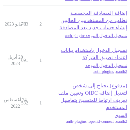
إضافة المصادقة المخصصة
تطلب من المستخدمين الحاليين
2
4 مايو 2023
703
إنشاء حساب جديد بعد المصادقة
تسجيل الدخول الموحد
auth-plugins
تسجيل الدخول باستخدام بيانات
اعتماد تطبيق الشركة
28 أبريل
691
1
2023
تسجيل الدخول الموحد
auth-plugins
,
oauth2
[مدفوع] نحتاج إلى شخص
لتعديل إضافة OIDC وتعيين ملف
تعريف ارتباط للمتصفح بتفاصيل
24 أغسطس
532
1
2022
المستخدم
السوق
auth-plugins
,
openid-connect
,
oauth2