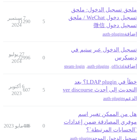
ملحق تسجيل الدخول: ملحق
تسجيل دخول WeChat / ملحق
7 سبتمبر
11290
5
تسجيل دخول 微信
2024
إضافة
auth-plugins
تسجيل الدخول عبر ستيم في
27 يوليو
ديسكرس
22996
0
2014
إضافة
steam-login
,
auth-plugins
,
official
خطأ في LDAP plugin؟ بعد
6 أكتوبر
التحديث إلى أحدث ver discourse
607
5
2023
الدعم
auth-plugins
هل من الممكن تغيير اسم
موفري المصادقة ضمن إعدادات
0
10 مايو 2023
446
`الحسابات المرتبطة`؟
تسجيل الدخول الموحد
auth-plugins