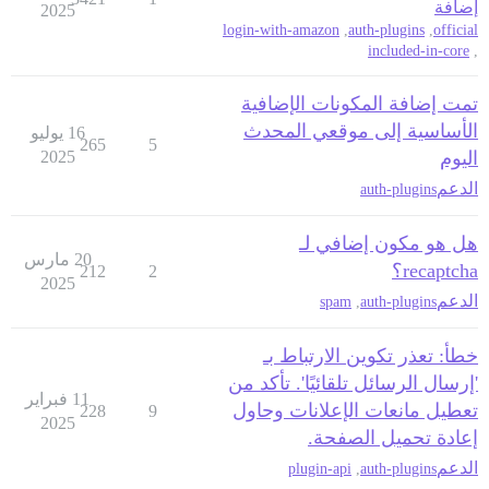
إضافة
2025
login-with-amazon
,
auth-plugins
,
official
included-in-core
,
تمت إضافة المكونات الإضافية
الأساسية إلى موقعي المحدث
16 يوليو
265
5
اليوم
2025
الدعم
auth-plugins
هل هو مكون إضافي لـ
20 مارس
recaptcha؟
212
2
2025
الدعم
spam
,
auth-plugins
خطأ: تعذر تكوين الارتباط بـ
'إرسال الرسائل تلقائيًا'. تأكد من
11 فبراير
تعطيل مانعات الإعلانات وحاول
228
9
2025
إعادة تحميل الصفحة.
الدعم
plugin-api
,
auth-plugins