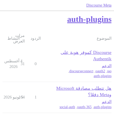
Discourse Meta
auth-plugins
مرات
الموضوع
الردود
النشاط
العرض
Discourse كموفر هوية على
Authentik
4 أغسطس
31
0
الدعم
2026
,
discourseconnect
,
oauth2
,
sso
auth-plugins
هل تتطلب مصادقة Microsoft
وMeta دفعًا؟
1
5 يونيو 2026
164
الدعم
social-auth
,
365-oauth
,
auth-plugins