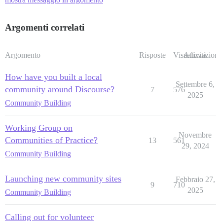
Argomenti correlati
Argomento
Risposte
Visualizzazioni
Attività
How have you built a local
Settembre 6,
community around Discourse?
7
576
2025
Community Building
Working Group on
Novembre
Communities of Practice?
13
561
29, 2024
Community Building
Launching new community sites
Febbraio 27,
9
710
2025
Community Building
Calling out for volunteer