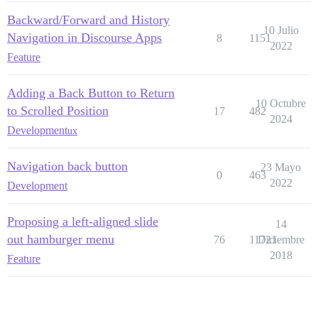
Backward/Forward and History
10 Julio
Navigation in Discourse Apps
8
1151
2022
Feature
Adding a Back Button to Return
10 Octubre
to Scrolled Position
17
482
2024
Development
ux
Navigation back button
23 Mayo
0
463
2022
Development
Proposing a left-aligned slide
14
out hamburger menu
76
11721
Diciembre
2018
Feature