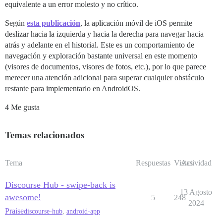
equivalente a un error molesto y no crítico.
Según
esta publicación
, la aplicación móvil de iOS permite
deslizar hacia la izquierda y hacia la derecha para navegar hacia
atrás y adelante en el historial. Este es un comportamiento de
navegación y exploración bastante universal en este momento
(visores de documentos, visores de fotos, etc.), por lo que parece
merecer una atención adicional para superar cualquier obstáculo
restante para implementarlo en AndroidOS.
4 Me gusta
Temas relacionados
Tema
Respuestas
Vistas
Actividad
Discourse Hub - swipe-back is
13 Agosto
awesome!
5
248
2024
Praise
discourse-hub
,
android-app