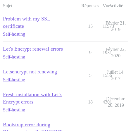
Sujet
Réponses
Vues
Activité
Problem with my SSL
Février 21,
certificate
15
11573
2019
Self-hosting
Let's Encrypt renewal errors
Février 22,
9
1931
2020
Self-hosting
Letsencrypt not renewing
Juillet 14,
5
1556
2017
Self-hosting
Fresh installation with Let’s
Décembre
Encrypt errors
18
4301
26, 2019
Self-hosting
Bootstrap error during