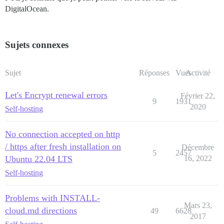
DigitalOcean.
Sujets connexes
Sujet
Réponses
Vues
Activité
Let's Encrypt renewal errors
Février 22,
9
1931
2020
Self-hosting
No connection accepted on http
/ https after fresh installation on
Décembre
5
2457
Ubuntu 22.04 LTS
16, 2022
Self-hosting
Problems with INSTALL-
Mars 23,
cloud.md directions
49
6628
2017