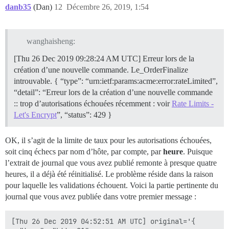
  "detail": "Erreur lors de la création de la nouvell
danb35
(Dan)
12
Décembre 26, 2019, 1:54
  "status": 429

}

[Thu 26 Dec 2019 09:28:31 AM UTC] Veuillez consulter 
Erreur de chargement du fichier ca.cer

wanghaisheng:
[Thu 26 Dec 2019 09:28:32 AM UTC] Domaine unique='bbs.
[Thu 26 Dec 2019 09:28:33 AM UTC] Récupération du jet
[Thu 26 Dec 2019 09:28:24 AM UTC] Erreur lors de la
[Thu 26 Dec 2019 09:28:35 AM UTC] Erreur lors de la c
création d’une nouvelle commande. Le_OrderFinalize
  "type": "urn:ietf:params:acme:error:rateLimited",

introuvable. { “type”: “urn:ietf:params:acme:error:rateLimited”,
  "detail": "Erreur lors de la création de la nouvell
“detail”: “Erreur lors de la création d’une nouvelle commande
  "status": 429

}

:: trop d’autorisations échouées récemment : voir
Rate Limits -
[Thu 26 Dec 2019 09:28:35 AM UTC] Veuillez consulter 
Let's Encrypt
”, “status”: 429 }
[Thu 26 Dec 2019 09:28:35 AM UTC] Installation de la 
[Thu 26 Dec 2019 09:28:35 AM UTC] Installation de la 
cat: /shared/letsencrypt/bbs.antivte.com_ecc/fullchai
OK, il s’agit de la limite de taux pour les autorisations échouées,
Erreur de chargement du fichier ca.cer

soit cinq échecs par nom d’hôte, par compte, par
heure
. Puisque
Erreur de chargement du fichier ca.cer

l’extrait de journal que vous avez publié remonte à presque quatre
Démarrage de runsvdir, l'identifiant du processus est 
heures, il a déjà été réinitialisé. Le problème réside dans la raison
ok : run : redis : (pid 2045) 0s

pour laquelle les validations échouent. Voici la partie pertinente du
chgrp : groupe invalide : 'syslog'

ok : run : postgres : (pid 2039) 0s

journal que vous avez publiée dans votre premier message :
nginx : [emerg] impossible de charger le certificat "
rsyslogd : imklog : impossible d'ouvrir le journal du
[Thu 26 Dec 2019 04:52:51 AM UTC] original='{

rsyslogd : échec de l'activation du module imklog [v8