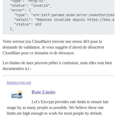
  "type": "http-01",

identifiant du processus supervisor : 2040 identifian
  "status": "invalid",

nginx : [emerg] impossible de charger le certificat "
  "error": {

nginx : [emerg] impossible de charger le certificat "
    "type": "urn:ietf:params:acme:error:unauthorized",
nginx : [emerg] impossible de charger le certificat "
    "detail": "Réponse invalide depuis https://bbs.an
nginx : [emerg] impossible de charger le certificat "
    "status": 403

nginx : [emerg] impossible de charger le certificat "
nginx : [emerg] impossible de charger le certificat "
Votre serveur (ou Cloudflare) renvoie une erreur 403 pour la
demande de validation. Je vous suggère d’abord de désactiver
Cloudflare pour ce domaine et de réessayer.
Les limites de taux peuvent prêter à confusion, mais elles sont bien
documentées ici :
letsencrypt.org
Rate Limits
Let’s Encrypt provides rate limits to ensure fair
usage by as many people as possible. We believe these rate
limits are high enough to work for most people by default.