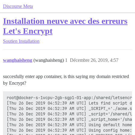
Discourse Meta
Installation neuve avec des erreurs
Let's Encrypt
Soutien
Installation
wanghaisheng
(wanghaisheng)
1
Décembre 26, 2019, 4:57
succesfully enter app container, is this saying my domain restricted
by Encrypt?
root@docker-s-1vcpu-2gb-sgp1-01-app:/shared/letsencrypt# ./acme.sh --issue -d bbs.antivte.com -k 4096 -w /var/www/discourse/public --debug 2
[Thu 26 Dec 2019 04:52:39 AM UTC] Lets find script dir.
[Thu 26 Dec 2019 04:52:39 AM UTC] _SCRIPT_='./acme.sh'
[Thu 26 Dec 2019 04:52:39 AM UTC] _script='/shared/letsencrypt/acme.sh'
[Thu 26 Dec 2019 04:52:39 AM UTC] _script_home='/shared/letsencrypt'
[Thu 26 Dec 2019 04:52:39 AM UTC] Using default home:/root/.acme.sh
[Thu 26 Dec 2019 04:52:39 AM UTC] Using config home:/root/.acme.sh
[Thu 26 Dec 2019 04:52:39 AM UTC] LE_WORKING_DIR='/root/.acme.sh'
https://github.com/Neilpang/acme.sh
v2.8.4
[Thu 26 Dec 2019 04:52:39 AM UTC] Running cmd: issue
[Thu 26 Dec 2019 04:52:39 AM UTC] _main_domain='bbs.antivte.com'
[Thu 26 Dec 2019 04:52:39 AM UTC] _alt_domains='no'
[Thu 26 Dec 2019 04:52:39 AM UTC] Using config home:/root/.acme.sh
[Thu 26 Dec 2019 04:52:39 AM UTC] ACME_DIRECTORY='https://acme-v02.api.letsencrypt.org/directory'
[Thu 26 Dec 2019 04:52:39 AM UTC] _ACME_SERVER_HOST='acme-v02.api.letsencrypt.org'
[Thu 26 Dec 2019 04:52:39 AM UTC] DOMAIN_PATH='/root/.acme.sh/bbs.antivte.com'
[Thu 26 Dec 2019 04:52:39 AM UTC] '/var/www/discourse/public' does not contain 'dns'
[Thu 26 Dec 2019 04:52:39 AM UTC] Using ACME_DIRECTORY: https://acme-v02.api.letsencrypt.org/directory
[Thu 26 Dec 2019 04:52:39 AM UTC] _init api for server: https://acme-v02.api.letsencrypt.org/directory
[Thu 26 Dec 2019 04:52:39 AM UTC] GET
[Thu 26 Dec 2019 04:52:39 AM UTC] url='https://acme-v02.api.letsencrypt.org/directory'
[Thu 26 Dec 2019 04:52:39 AM UTC] timeout=
[Thu 26 Dec 2019 04:52:39 AM UTC] _CURL='curl -L --silent --dump-header /root/.acme.sh/http.header  --trace-ascii /tmp/tmp.LOXvOHFIhy  -g '
[Thu 26 Dec 2019 04:52:40 AM UTC] ret='0'
[Thu 26 Dec 2019 04:52:40 AM UTC] response='{
  "FniD_4JroWM": "https://community.letsencrypt.org/t/adding-random-entries-to-the-directory/33417",
  "keyChange": "https://acme-v02.api.letsencrypt.org/acme/key-change",
  "meta": {
    "caaIdentities": [
      "letsencrypt.org"
    ],
    "termsOfService": "https://letsencrypt.org/documents/LE-SA-v1.2-November-15-2017.pdf",
    "website": "https://letsencrypt.org"
  },
  "newAccount": "https://acme-v02.api.letsencrypt.org/acme/new-acct",
  "newNonce": "https://acme-v02.api.letsencrypt.org/acme/new-nonce",
  "newOrder": "https://acme-v02.api.letsencrypt.org/acme/new-order",
  "revokeCert": "https://acme-v02.api.letsencrypt.org/acme/revoke-cert"
}'
[Thu 26 Dec 2019 04:52:40 AM UTC] ACME_KEY_CHANGE='https://acme-v02.api.letsencrypt.org/acme/key-change'
[Thu 26 Dec 2019 04:52:40 AM UTC] ACME_NEW_AUTHZ
[Thu 26 Dec 2019 04:52:40 AM UTC] ACME_NEW_ORDER='https://acme-v02.api.letsencrypt.org/acme/new-order'
[Thu 26 Dec 2019 04:52:40 AM UTC] ACME_NEW_ACCOUNT='https://acme-v02.api.letsencrypt.org/acme/new-acct'
[Thu 26 Dec 2019 04:52:40 AM UTC] ACME_REVOKE_CERT='https://acme-v02.api.letsencrypt.org/acme/revoke-cert'
[Thu 26 Dec 2019 04:52:40 AM UTC] ACME_AGREEMENT='https://letsencrypt.org/documents/LE-SA-v1.2-November-15-2017.pdf'
[Thu 26 Dec 2019 04:52:40 AM UTC] ACME_NEW_NONCE='https://acme-v02.api.letsencrypt.org/acme/new-nonce'
[Thu 26 Dec 2019 04:52:40 AM UTC] ACME_VERSION='2'
[Thu 26 Dec 2019 04:52:40 AM UTC] _on_before_issue
[Thu 26 Dec 2019 04:52:40 AM UTC] _chk_main_domain='bbs.antivte.com'
[Thu 26 Dec 2019 04:52:40 AM UTC] _chk_alt_domains
[Thu 26 Dec 2019 04:52:40 AM UTC] '/var/www/discourse/public' does not contain 'no'
[Thu 26 Dec 2019 04:52:41 AM UTC] Le_LocalAddress
[Thu 26 Dec 2019 04:52:41 AM UTC] d='bbs.antivte.com'
[Thu 26 Dec 2019 04:52:41 AM UTC] Check for domain='bbs.antivte.com'
[Thu 26 Dec 2019 04:52:41 AM UTC] _currentRoot='/var/www/discourse/public'
[Thu 26 Dec 2019 04:52:41 AM UTC] d
[Thu 26 Dec 2019 04:52:41 AM UTC] '/var/www/di