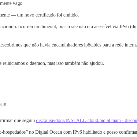
lmente vago.
mente — um novo certificado foi emitido.
cionou: ocorreu um timeout, pois o site não era acessível via IPv6 (du
descobrimos que não havia encaminhadores ip6tables para a rede inter
e reiniciamos o daemon, mas isso também não ajudou.
2am
nfirmar que seguiu
discourse/docs/INSTALL-cloud.md at main · discou
uto-hospedados” no Digital Ocean com IPv6 habilitado e posso confirma