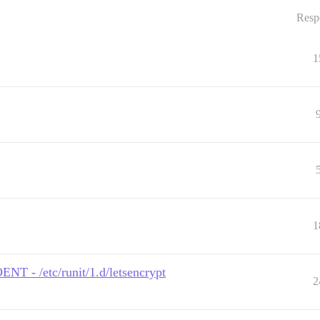
Resp
1
1
ENT - /etc/runit/1.d/letsencrypt
2