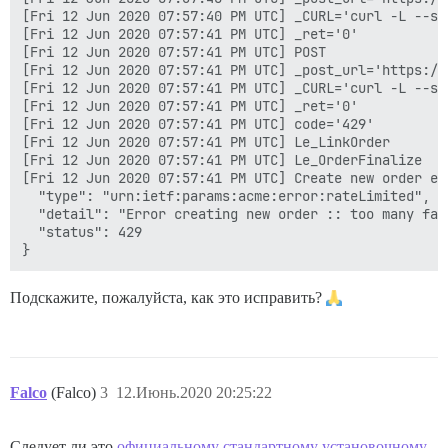
[Fri 12 Jun 2020 07:57:40 PM UTC] _CURL='curl -L --si
[Fri 12 Jun 2020 07:57:41 PM UTC] _ret='0'

[Fri 12 Jun 2020 07:57:41 PM UTC] POST

[Fri 12 Jun 2020 07:57:41 PM UTC] _post_url='https://
[Fri 12 Jun 2020 07:57:41 PM UTC] _CURL='curl -L --si
[Fri 12 Jun 2020 07:57:41 PM UTC] _ret='0'

[Fri 12 Jun 2020 07:57:41 PM UTC] code='429'

[Fri 12 Jun 2020 07:57:41 PM UTC] Le_LinkOrder

[Fri 12 Jun 2020 07:57:41 PM UTC] Le_OrderFinalize

[Fri 12 Jun 2020 07:57:41 PM UTC] Create new order er
  "type": "urn:ietf:params:acme:error:rateLimited",

  "detail": "Error creating new order :: too many fai
  "status": 429

Подскажите, пожалуйста, как это исправить?
Falco
(Falco)
3
12.Июнь.2020 20:25:22
Следует ли это
официальному стандартному установочному