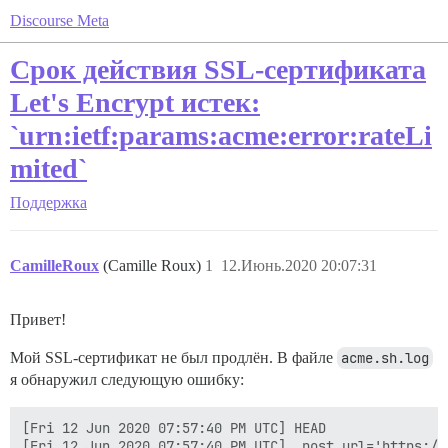
Discourse Meta
Срок действия SSL-сертификата
Let's Encrypt истек:
`urn:ietf:params:acme:error:rateLi
mited`
Поддержка
CamilleRoux
(Camille Roux)
1
12.Июнь.2020 20:07:31
Привет!
Мой SSL-сертификат не был продлён. В файле
acme.sh.log
я обнаружил следующую ошибку:
[Fri 12 Jun 2020 07:57:40 PM UTC] HEAD

[Fri 12 Jun 2020 07:57:40 PM UTC] _post_url='https://