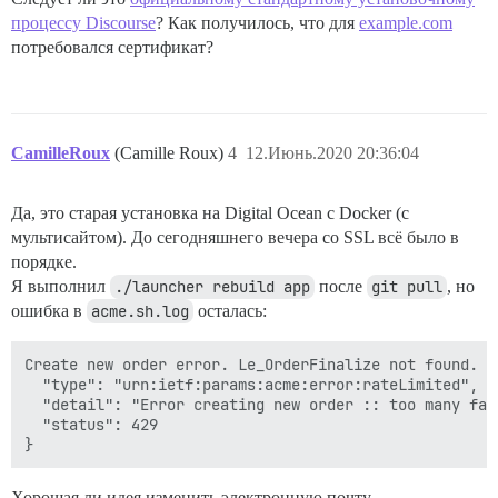
процессу Discourse
? Как получилось, что для
example.com
потребовался сертификат?
CamilleRoux
(Camille Roux)
4
12.Июнь.2020 20:36:04
Да, это старая установка на Digital Ocean с Docker (с
мультисайтом). До сегодняшнего вечера со SSL всё было в
порядке.
Я выполнил
./launcher rebuild app
после
git pull
, но
ошибка в
acme.sh.log
осталась:
Create new order error. Le_OrderFinalize not found. {

  "type": "urn:ietf:params:acme:error:rateLimited",

  "detail": "Error creating new order :: too many fai
  "status": 429

Хорошая ли идея изменить электронную почту,