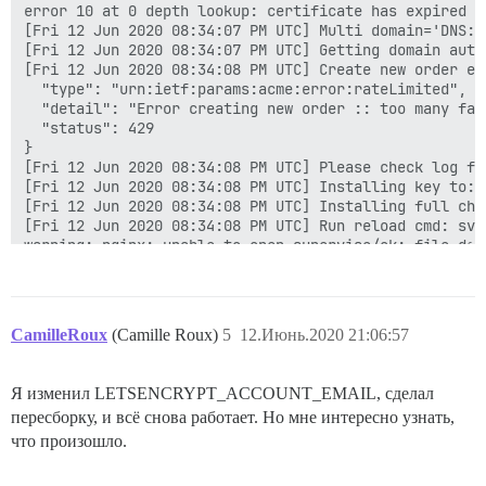
error 10 at 0 depth lookup: certificate has expired

[Fri 12 Jun 2020 08:34:07 PM UTC] Multi domain='DNS:f
[Fri 12 Jun 2020 08:34:07 PM UTC] Getting domain auth
[Fri 12 Jun 2020 08:34:08 PM UTC] Create new order er
  "type": "urn:ietf:params:acme:error:rateLimited",

  "detail": "Error creating new order :: too many fai
  "status": 429

}

[Fri 12 Jun 2020 08:34:08 PM UTC] Please check log fi
[Fri 12 Jun 2020 08:34:08 PM UTC] Installing key to:/
[Fri 12 Jun 2020 08:34:08 PM UTC] Installing full cha
[Fri 12 Jun 2020 08:34:08 PM UTC] Run reload cmd: sv r
warning: nginx: unable to open supervise/ok: file does
[Fri 12 Jun 2020 08:34:08 PM UTC] Reload error for :

[Fri 12 Jun 2020 08:34:09 PM UTC] Multi domain='DNS:f
[Fri 12 Jun 2020 08:34:09 PM UTC] Getting domain auth
[Fri 12 Jun 2020 08:34:11 PM UTC] Create new order er
CamilleRoux
(Camille Roux)
5
12.Июнь.2020 21:06:57
  "type": "urn:ietf:params:acme:error:rateLimited",

  "detail": "Error creating new order :: too many fai
  "status": 429

Я изменил LETSENCRYPT_ACCOUNT_EMAIL, сделал
}

пересборку, и всё снова работает. Но мне интересно узнать,
[Fri 12 Jun 2020 08:34:11 PM UTC] Please check log fi
CN = forum.pragmaticentrepreneurs.com

что произошло.
error 10 at 0 depth lookup: certificate has expired

[Fri 12 Jun 2020 08:34:12 PM UTC] Multi domain='DNS:f