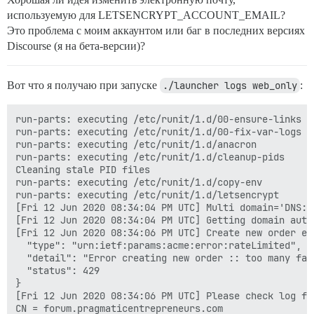
используемую для LETSENCRYPT_ACCOUNT_EMAIL?
Это проблема с моим аккаунтом или баг в последних версиях
Discourse (я на бета-версии)?
Вот что я получаю при запуске
./launcher logs web_only
:
run-parts: executing /etc/runit/1.d/00-ensure-links

run-parts: executing /etc/runit/1.d/00-fix-var-logs

run-parts: executing /etc/runit/1.d/anacron

run-parts: executing /etc/runit/1.d/cleanup-pids

Cleaning stale PID files

run-parts: executing /etc/runit/1.d/copy-env

run-parts: executing /etc/runit/1.d/letsencrypt

[Fri 12 Jun 2020 08:34:04 PM UTC] Multi domain='DNS:f
[Fri 12 Jun 2020 08:34:04 PM UTC] Getting domain auth
[Fri 12 Jun 2020 08:34:06 PM UTC] Create new order er
  "type": "urn:ietf:params:acme:error:rateLimited",

  "detail": "Error creating new order :: too many fai
  "status": 429

}

[Fri 12 Jun 2020 08:34:06 PM UTC] Please check log fi
CN = forum.pragmaticentrepreneurs.com
