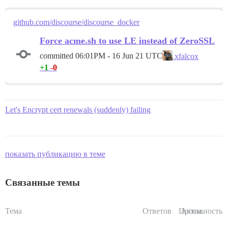
github.com/discourse/discourse_docker
Force acme.sh to use LE instead of ZeroSSL
committed
06:01PM - 16 Jun 21 UTC
xfalcox
+1
-0
Let's Encrypt cert renewals (suddenly) failing
показать публикацию в теме
Связанные темы
Тема
Ответов
Просм.
Активность