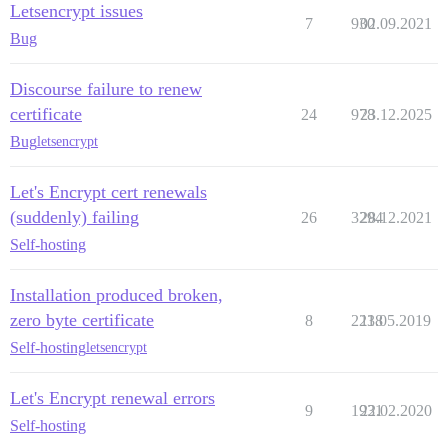
Letsencrypt issues
7
930
02.09.2021
Bug
Discourse failure to renew
certificate
24
978
23.12.2025
Bug
letsencrypt
Let's Encrypt cert renewals
(suddenly) failing
26
3294
28.12.2021
Self-hosting
Installation produced broken,
zero byte certificate
8
2238
11.05.2019
Self-hosting
letsencrypt
Let's Encrypt renewal errors
9
1931
22.02.2020
Self-hosting