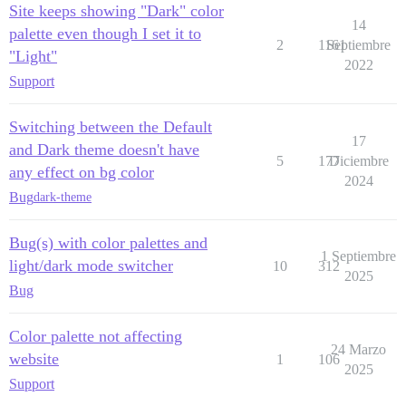
Site keeps showing "Dark" color
14
palette even though I set it to
2
1161
Septiembre
"Light"
2022
Support
Switching between the Default
17
and Dark theme doesn't have
5
177
Diciembre
any effect on bg color
2024
Bug
dark-theme
Bug(s) with color palettes and
1 Septiembre
light/dark mode switcher
10
312
2025
Bug
Color palette not affecting
24 Marzo
website
1
106
2025
Support