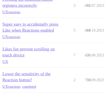
registers incorrectly
3
405
14.07.2023
UX
reactions
Super easy to accidentally press
Like when Reactions enabled
5
484
19.10.2021
UX
reactions
Likes list prevent scrolling on
touch device
7
450
23.08.2023
UX
Lower the sensitivity of the
Reaction button?
2
759
10.09.2023
UX
reactions
,
completed