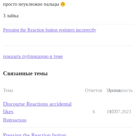
просто неуклюжие пальцы
3 лайка
Pressing the Reaction button registers incorrectly
показать публикацию в теме
Связанные темы
Тема
Ответов
Просм.
Активность
Discourse Reactions accidental
likes
6
1057
17.07.2023
Bug
reactions
Pressing the Reaction button