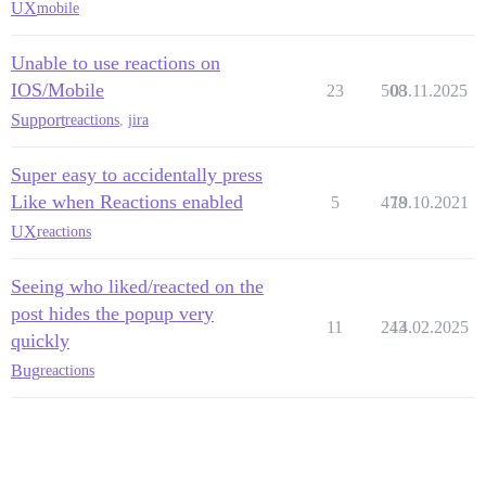
UX
mobile
Unable to use reactions on
IOS/Mobile
23
508
03.11.2025
Support
reactions
,
jira
Super easy to accidentally press
Like when Reactions enabled
5
478
19.10.2021
UX
reactions
Seeing who liked/reacted on the
post hides the popup very
11
243
14.02.2025
quickly
Bug
reactions