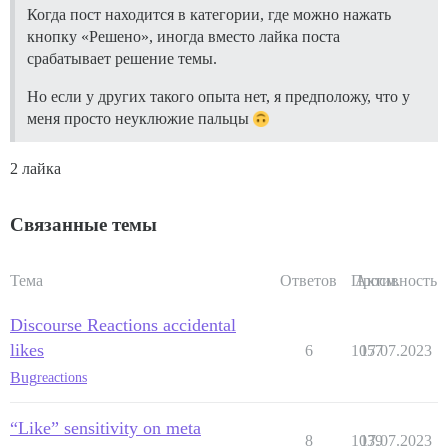
Когда пост находится в категории, где можно нажать
кнопку «Решено», иногда вместо лайка поста
срабатывает решение темы.
Но если у других такого опыта нет, я предположу, что у
меня просто неуклюжие пальцы
2 лайка
Связанные темы
Тема
Ответов
Просм.
Активность
Discourse Reactions accidental
likes
6
1057
17.07.2023
Bug
reactions
“Like” sensitivity on meta
8
1039
17.07.2023