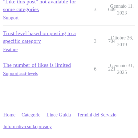
"Like this post" not available for
Gennaio 11,
some categories
3
649
2023
Support
Trust level based on posting to a
Ottobre 26,
specific category
3
704
2019
Feature
The number of likes is limited
Gennaio 31,
6
221
2025
Support
trust-levels
Home
Categorie
Linee Guida
Termini del Servizio
Informativa sulla privacy