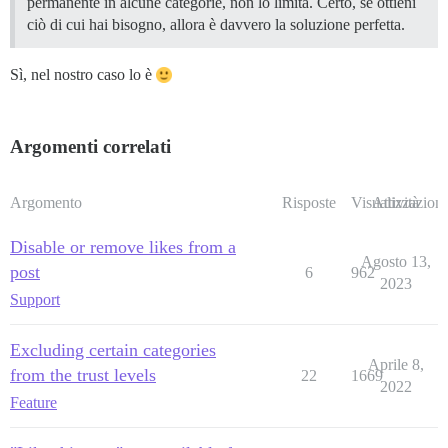
permanente in alcune categorie, non lo limita. Certo, se ottieni
ciò di cui hai bisogno, allora è davvero la soluzione perfetta.
Sì, nel nostro caso lo è
Argomenti correlati
Argomento
Risposte
Visualizzazioni
Attività
Disable or remove likes from a
Agosto 13,
post
6
962
2023
Support
Excluding certain categories
Aprile 8,
from the trust levels
22
1669
2022
Feature