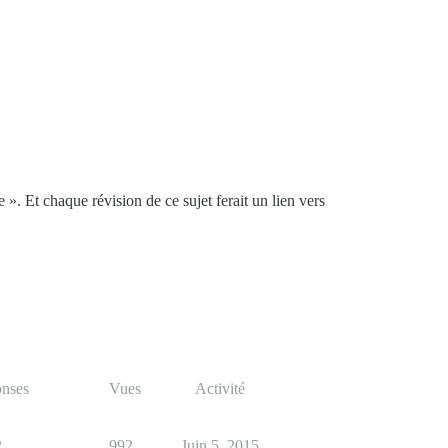
». Et chaque révision de ce sujet ferait un lien vers
nses
Vues
Activité
2
992
Juin 5, 2015