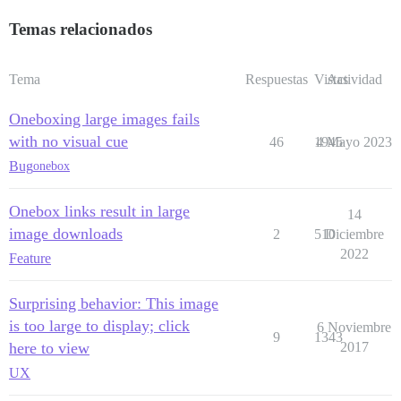
Temas relacionados
Tema
Respuestas
Vistas
Actividad
Oneboxing large images fails
with no visual cue
46
1945
4 Mayo 2023
Bug
onebox
Onebox links result in large
14
image downloads
2
510
Diciembre
2022
Feature
Surprising behavior: This image
is too large to display; click
6 Noviembre
9
1343
here to view
2017
UX