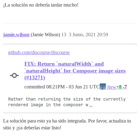
¡La solución no debería tardar mucho!
jamie.wilson
(Jamie Wilson)
13
3 Junio, 2021 20:59
github.com/discourse/discourse
FIX: Return `naturalWidth` and
`naturalHeight` for Composer image sizes
(#13271)
committed
08:21PM - 03 Jun 21 UTC
+8
-7
jbrw
Rather than returning the size of the currently 
rendered image in the composer w
…
La solución para esto ya ha sido integrada. Por favor, actualiza tu
sitio y ¡ya deberías estar listo!