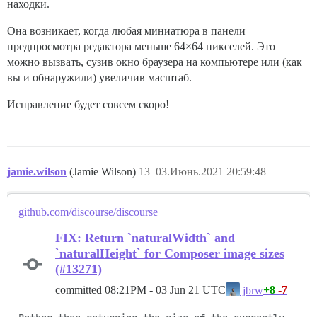
находки.
Она возникает, когда любая миниатюра в панели
предпросмотра редактора меньше 64×64 пикселей. Это
можно вызвать, сузив окно браузера на компьютере или (как
вы и обнаружили) увеличив масштаб.
Исправление будет совсем скоро!
jamie.wilson
(Jamie Wilson)
13
03.Июнь.2021 20:59:48
github.com/discourse/discourse
FIX: Return `naturalWidth` and
`naturalHeight` for Composer image sizes
(#13271)
committed
08:21PM - 03 Jun 21 UTC
+8
-7
jbrw