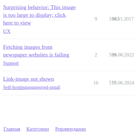
Surprising behavior: This image
is too large to display; click
9
1343
06.11.2017
here to view
UX
Fetching images from
newspaper websites is failing
2
599
16.08.2022
Support
Link-image not shown
16
577
16.06.2024
Self-hosting
unsupported-install
Главная
Категории
Рекомендации