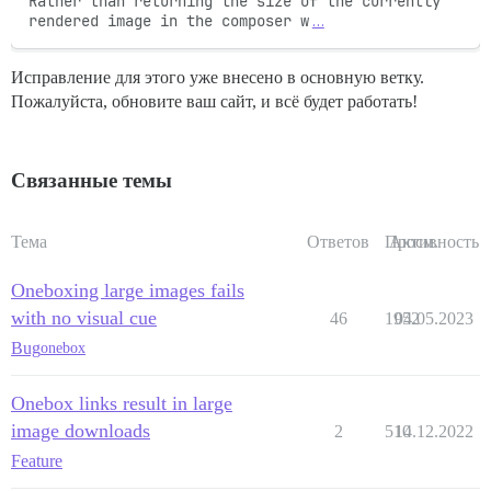
Rather than returning the size of the currently 
rendered image in the composer w
…
Исправление для этого уже внесено в основную ветку.
Пожалуйста, обновите ваш сайт, и всё будет работать!
Связанные темы
Тема
Ответов
Просм.
Активность
Oneboxing large images fails
with no visual cue
46
1952
04.05.2023
Bug
onebox
Onebox links result in large
image downloads
2
510
14.12.2022
Feature