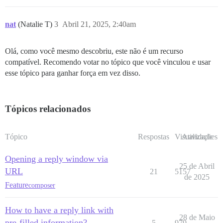
nat
(Natalie T)
3
Abril 21, 2025, 2:40am
Olá, como você mesmo descobriu, este não é um recurso
compatível. Recomendo votar no tópico que você vinculou e usar
esse tópico para ganhar força em vez disso.
Tópicos relacionados
Tópico
Respostas
Visualizações
Atividade
Opening a reply window via
25 de Abril
URL
21
5157
de 2025
Feature
composer
How to have a reply link with
28 de Maio
pre-filled information?
5
979