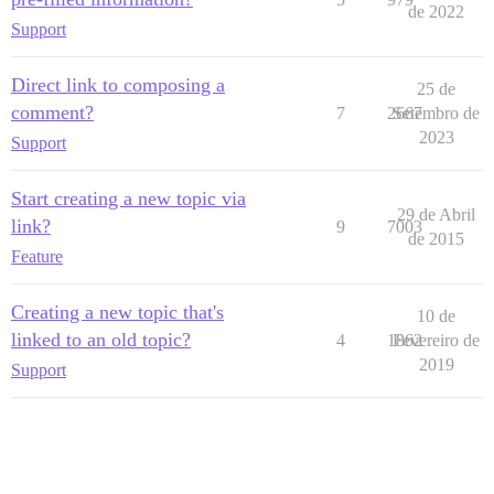
de 2022
Support
Direct link to composing a
25 de
comment?
7
2667
Setembro de
2023
Support
Start creating a new topic via
29 de Abril
link?
9
7003
de 2015
Feature
Creating a new topic that's
10 de
linked to an old topic?
4
1862
Fevereiro de
2019
Support