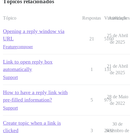
Tópicos relacionados
Tópico
Respostas
Visualizações
Atividade
Opening a reply window via
25 de Abril
URL
21
5160
de 2025
Feature
composer
Link to open reply box
21 de Abril
automatically
1
131
de 2025
Support
How to have a reply link with
28 de Maio
pre-filled information?
5
979
de 2022
Support
Create topic when a link is
30 de
clicked
3
2432
Setembro de