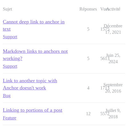
Sujet
Réponses
Vues
Activité
Cannot deep link to anchor in
Décembre
text
5
1575
17, 2021
Support
Markdown links to anchors not
Juin 25,
working?
5
5613
2024
Support
Link to another topic with
Septembre
Anchor doesn't work
4
1713
20, 2016
Bug
Linking to portions of a post
Juillet 9,
12
5572
2018
Feature